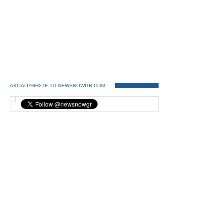
ΑΚΟΛΟΥΘΗΣΤΕ ΤΟ NEWSNOWGR.COM