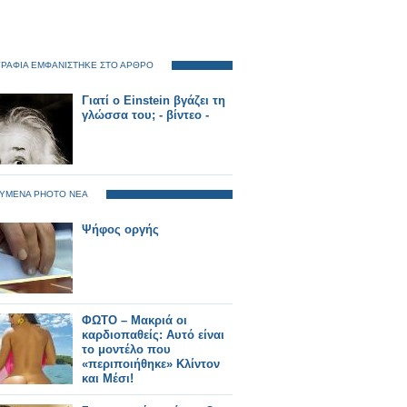
ΡΑΦΙΑ ΕΜΦΑΝΙΣΤΗΚΕ ΣΤΟ ΑΡΘΡΟ
Γιατί ο Einstein βγάζει τη
γλώσσα του; - βίντεο -
ΥΜΕΝΑ PHOTO ΝΕΑ
Ψήφος οργής
ΦΩΤΟ – Μακριά οι
καρδιοπαθείς: Αυτό είναι
το μοντέλο που
«περιποιήθηκε» Κλίντον
και Μέσι!