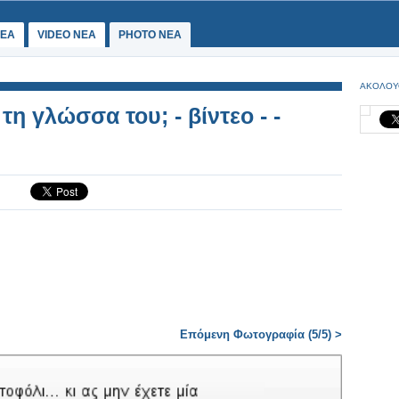
ΕΑ
VIDEO NEA
PHOTO NEA
ΑΚΟΛΟΥ
 τη γλώσσα του; - βίντεο - -
Επόμενη Φωτογραφία (5/5) >