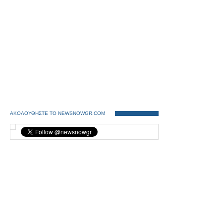
ΑΚΟΛΟΥΘΗΣΤΕ ΤΟ NEWSNOWGR.COM