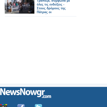
Τράπεζα, σύμφωνα με
όλες τις ενδείξεις -
Στους δρόμους της
Πάτρας οι
εργαζόμενοι της
Αχαϊκής, με
συνθήματα κατά του
"λουκέτου"