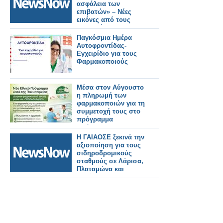
ασφάλεια των
επιβατών» – Νέες
εικόνες από τους
σταθμούς της
Καλαμαριάς.
Παγκόσμια Ημέρα
Αυτοφροντίδας-
Εγχειρίδιο για τους
Φαρμακοποιούς
Μέσα στον Αύγουστο
η πληρωμή των
φαρμακοποιών για τη
συμμετοχή τους στο
πρόγραμμα
πρόληψης της
παχυσαρκίας
Η ΓΑΙΑΟΣΕ ξεκινά την
αξιοποίηση για τους
σιδηροδρομικούς
σταθμούς σε Λάρισα,
Πλαταμώνα και
Κατάκολο.