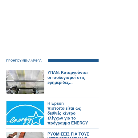
ΠΡΟΗΓΟΥΜΕΝΑ ΑΡΘΡΑ
ΥΠΑΝ: Kαταργούνται
οι ισολογισμοί στις
εφημερίδες...
Η Epson
πιστοποιείται ως
διεθνές κέντρο
ελέγχων για το
πρόγραμμα ENERGY
STAR
ΡΥΘΜΙΣΕΙΣ ΓΙΑ ΤΟΥΣ