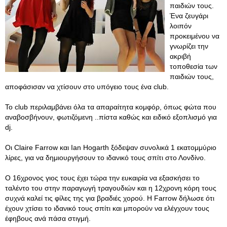
παιδιών τους.
Ένα ζευγάρι
λοιπόν
προκειμένου να
γνωρίζει την
ακριβή
τοποθεσία των
παιδιών τους,
αποφάσισαν να χτίσουν στο υπόγειο τους ένα club.
Το club περιλαμβάνει όλα τα απαραίτητα κομφόρ, όπως φώτα που
αναβοσβήνουν, φωτιζόμενη ..πίστα καθώς και ειδικό εξοπλισμό για
dj.
Οι Claire Farrow και Ian Hogarth ξόδεψαν συνολικά 1 εκατομμύριο
λίρες, για να δημιουργήσουν το ιδανικό τους σπίτι στο Λονδίνο.
Ο 16χρονος γιος τους έχει τώρα την ευκαιρία να εξασκήσει το
ταλέντο του στην παραγωγή τραγουδιών και η 12χρονη κόρη τους
συχνά καλεί τις φίλες της για βραδιές χορού. Η Farrow δήλωσε ότι
έχουν χτίσει το ιδανικό τους σπίτι και μπορούν να ελέγχουν τους
έφηβους ανά πάσα στιγμή.