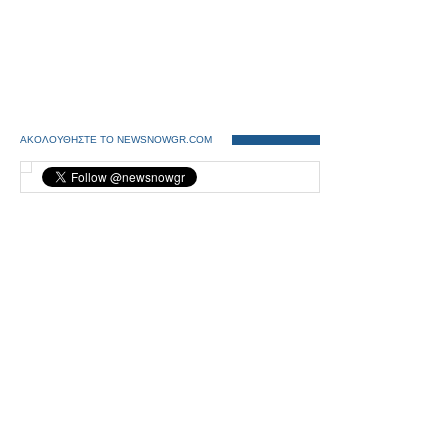
ΑΚΟΛΟΥΘΗΣΤΕ ΤΟ NEWSNOWGR.COM