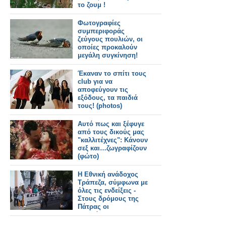
το ζουμ !
Φωτογραφίες
συμπεριφοράς
ζεύγους πουλιών, οι
οποίες προκαλούν
μεγάλη συγκίνηση!
Έκαναν το σπίτι τους
club για να
αποφεύγουν τις
εξόδους, τα παιδιά
τους! (photos)
Αυτό πως και ξέφυγε
από τους δικούς μας
"καλλιτέχνες": Κάνουν
σεξ και…ζωγραφίζουν
(φώτο)
Η Εθνική ανάδοχος
Τράπεζα, σύμφωνα με
όλες τις ενδείξεις -
Στους δρόμους της
Πάτρας οι
εργαζόμενοι της
Αχαϊκής, με