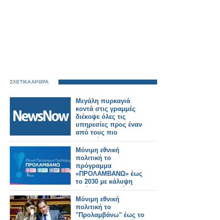
ΣΧΕΤΙΚΑ ΑΡΘΡΑ
Μεγάλη πυρκαγιά
κοντά στις γραμμές
διέκοψε όλες τις
υπηρεσίες προς έναν
από τους πιο
πολυσύχναστους
σιδηροδρομικούς
Μόνιμη εθνική
σταθμούς του
πολιτική το
Λονδίνου.
πρόγραμμα
«ΠΡΟΛΑΜΒΑΝΩ» έως
το 2030 με κάλυψη
από τον Τακτικό
Προϋπολογισμό
Μόνιμη εθνική
πολιτική το
"Προλαμβάνω" έως το