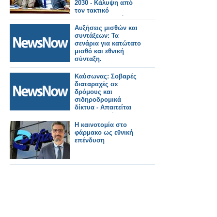
2030 - Κάλυψη από
τον τακτικό
προϋπολογισμό
Αυξήσεις μισθών και
συντάξεων: Τα
σενάρια για κατώτατο
μισθό και εθνική
σύνταξη.
Καύσωνας: Σοβαρές
διαταραχές σε
δρόμους και
σιδηροδρομικά
δίκτυα - Απαιτείται
προσαρμογή στην
κλιματική αλλαγή.
Η καινοτομία στο
φάρμακο ως εθνική
επένδυση