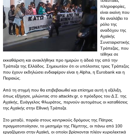
τελευταίες
πληροφορίες,
είναι εκείνη που
θα αναλάβει το
ρόλο της
αναδόχου της
Αχαϊκής
Συνεταιριστικής
Τράπεζας, που
τέθηκε σε
εκκαθάριση και ανακλήθηκε προ ημερών η άδειά της από την
Τράπεζα της Ελλάδος. Σημειωτέον ότι οι υπόλοιπες τρεις Τράπεζες
που έχουν εκδηλώσει ενδιαφέρον είναι η Alpha, η Eurobank και η
Πειραιώς.
Από τη στιγμή που θα επιβεβαιωθεί και επίσημα αυτή η εξέλιξη,
όπως εξήγησε, μιλώντας στο attacktv.gr, ο πρόεδρος του Δ.Σ. της
Αχαϊκής, Ευάγγελος Φλωράτος, περνούν αυτομάτως οι καταθέσεις
της Αχαϊκής στην Εθνική Τράπεζα.
Στο μεταξύ, πορεία στους κεντρικούς δρόμους της Πάτρας
πραγματοποίησαν, το μεσημέρι της Πέμπτης, οι πάνω από 100
εργαζόμενοι στην Αχαϊκή, οι οποίοι βρίσκονται πλέον κυριολεκτικά