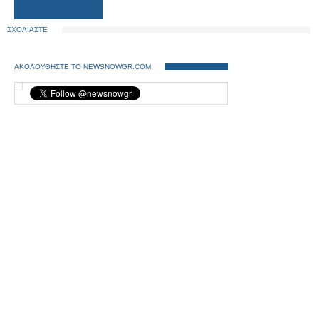
ΣΧΟΛΙΑΣΤΕ
ΑΚΟΛΟΥΘΗΣΤΕ ΤΟ NEWSNOWGR.COM