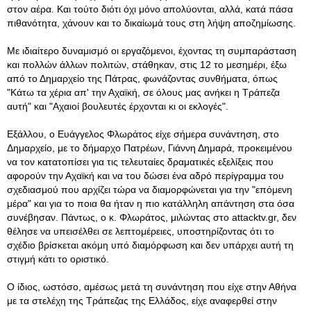
στον αέρα. Και τούτο διότι όχι μόνο απολύονται, αλλά, κατά πάσα
πιθανότητα, χάνουν και το δικαίωμά τους στη λήψη αποζημίωσης.
Με ιδιαίτερο δυναμισμό οι εργαζόμενοι, έχοντας τη συμπαράσταση
και πολλών άλλων πολιτών, στάθηκαν, στις 12 το μεσημέρι, έξω
από το Δημαρχείο της Πάτρας, φωνάζοντας συνθήματα, όπως
"Κάτω τα χέρια απ' την Αχαϊκή, σε όλους μας ανήκει η Τράπεζα
αυτή" και "Αχαιοί βουλευτές έρχονται κι οι εκλογές".
Εξάλλου, ο Ευάγγελος Φλωράτος είχε σήμερα συνάντηση, στο
Δημαρχείο, με το δήμαρχο Πατρέων, Γιάννη Δημαρά, προκειμένου
να τον κατατοπίσει για τις τελευταίες δραματικές εξελίξεις που
αφορούν την Αχαϊκή και να του δώσει ένα αδρό περίγραμμα του
σχεδιασμού που αρχίζει τώρα να διαμορφώνεται για την "επόμενη
μέρα" και για το ποια θα ήταν η πιο κατάλληλη απάντηση στα όσα
συνέβησαν. Πάντως, ο κ. Φλωράτος, μιλώντας στο attacktv.gr, δεν
θέλησε να υπεισέλθει σε λεπτομέρειες, υποστηρίζοντας ότι το
σχέδιο βρίσκεται ακόμη υπό διαμόρφωση και δεν υπάρχει αυτή τη
στιγμή κάτι το οριστικό.
Ο ίδιος, ωστόσο, αμέσως μετά τη συνάντηση που είχε στην Αθήνα
με τα στελέχη της Τράπεζας της Ελλάδος, είχε αναφερθεί στην