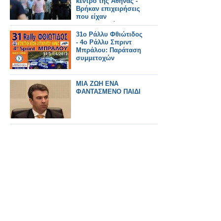
κέντρο της Αθήνας -
Βρήκαν επιχειρήσεις
που είχαν
λαθρομετανάστες
φυλακισμένους,
31o Ράλλυ Φθιώτιδος
ανασφάλιστους και με
- 4ο Ράλλυ Σπριντ
κάμερες ασφαλείας!
Μπράλου: Παράταση
συμμετοχών
MIA ZΩΗ ΕΝΑ
ΦΑΝΤΑΣΜΕΝΟ ΠΑΙΔΙ