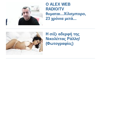
O ALEX WEB
RADIO/TV
θυμαται...Χίλσμπορο,
23 χρόνια μετά...
H σέξι αδερφή της
Νικολέττας Ράλλη!
(Φωτογραφίες)