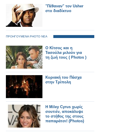
"Πέθαναν" τον Usher
στο διαδίκτυο
ΠΡΟΗΓΟΥΜΕΝΑ PHOTO ΝΕΑ
Ο Κίτσος και η
Τασούλα μιλούν για
τη ζωή τους ( Photos )
Κυριακή του Πάσχα
στην Τρίπολη
H Miley Cyrus χωρίς
σουτιέν, αποκάλυψε
το στήθος της στους
παπαράτσι! (Photos)