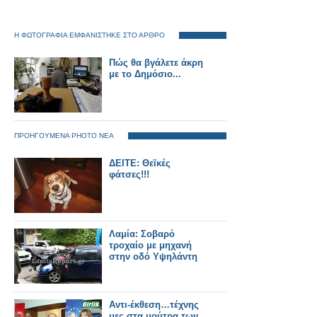
Η ΦΩΤΟΓΡΑΦΙΑ ΕΜΦΑΝΙΣΤΗΚΕ ΣΤΟ ΑΡΘΡΟ
Πώς θα βγάλετε άκρη
με το Δημόσιο...
ΠΡΟΗΓΟΥΜΕΝΑ PHOTO ΝΕΑ
ΔΕΙΤΕ: Θεϊκές
φάτσες!!!
Λαμία: Σοβαρό
τροχαίο με μηχανή
στην οδό Υψηλάντη
Αντι-έκθεση…τέχνης
μες στα μούτρα των