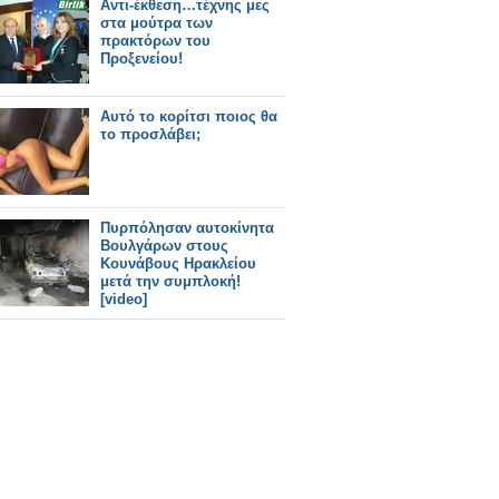
Αντι-έκθεση…τέχνης μες
στα μούτρα των
πρακτόρων του
Προξενείου!
Αυτό το κορίτσι ποιος θα
το προσλάβει;
Πυρπόλησαν αυτοκίνητα
Βουλγάρων στους
Κουνάβους Ηρακλείου
μετά την συμπλοκή!
[video]