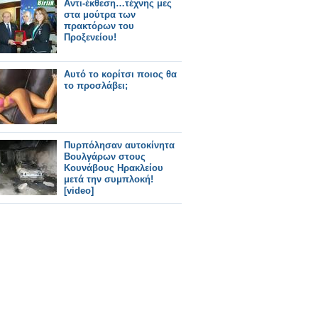
Αντι-έκθεση…τέχνης μες
στα μούτρα των
πρακτόρων του
Προξενείου!
Αυτό το κορίτσι ποιος θα
το προσλάβει;
Πυρπόλησαν αυτοκίνητα
Βουλγάρων στους
Κουνάβους Ηρακλείου
μετά την συμπλοκή!
[video]