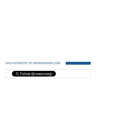
ΑΚΟΛΟΥΘΗΣΤΕ ΤΟ NEWSNOWGR.COM