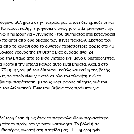
εδομένα αθλήματα στην πατρίδα μας οπότε δεν χρειάζεται και
ο Καναδός, καθηγητής φυσικής αγωγής στο Σπρίνγκφιλντ της
νώ η ημερομηνία «γέννησης» του αθλήματος έχει καταγραφεί
ό παίζεται από δύο ομάδες των πέντε παικτών. Σκοπός των
σα από το καλάθι όσο το δυνατόν περισσότερες φορές στα 40
ολικός χρόνος της επίθεσης μιας ομάδας είναι 24
άδα την μπάλα από το μισό γήπεδο έχει μόνο 8 δευτερόλεπτα.
να κρατάει την μπάλα καθώς αυτό είναι βήματα. Ακόμα στο
75 μ), η γραμμή του δίποντου καθώς και εκείνη της βολής.
σκετ, το οποίο είναι γνωστό σε όλο τον πλανήτη ενώ το
βει την παράσταση, με τους κορυφαίους αθλητές ανά τον
 του Ατλαντικού. Εννοείται βέβαια πως πρόκειται για
η δεύτερη θέση όμως όταν το παρακολουθούν περισσότεροι
ότε τα πράγματα γίνονται κατανοητά. Το βόλεϊ ή σε
ι ιδιαιτέρως γνωστή στη πατρίδα μας. Η… ημερομηνία