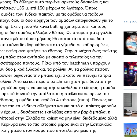
ς χώρες. Το άθλημα αυτό περιέχει αρκετούς δύσκολους και
αστάσεων 135 μ. επί 150 μέτρων το λιγότερο. Όπως
 ομάδες των ένδεκα παικτών με τις ομάδες να παίζουν
υ παιχνιδιού οι δύο αρχηγοί των ομάδων αποφασίζουν για το
ΣΧΕΤΙΚΑ
ding. Εκείνη που θα κάνει batting χρησιμοποιεί και τους
ting οι δύο ομάδες αλλάζουν θέσεις. Ως απαραίτητα εργαλεία
κόπανοι μέσου όρου μήκους 95 εκατοστά από τους δύο
 που κάνει fielding κάθονται στο γήπεδο σε καθορισμένες
ιν εκείνη ακουμπήσει το έδαφος. Στην συνέχεια ένας παίκτης
την μπάλα στον αντίπαλο με σκοπό ο τελευταίος να την
ερισσότερους πόντους. Πίσω από τον batchman υπάρχουν
ν δυο μικρά ξυλαράκια, τα ρολίνια. Αν τα ρολίνια πέσουν
 bowler ρίχνοντας την μπάλα έχει σκοπό να πετύχει τα τρία
ολίνια. Από κει και πέρα ο batchman χτυπήσει δυνατά την
ου γηπέδου χωρίς να ακουμπήσει καθόλου το έδαφος η ομάδα
 αρκετά δυνατά την μπάλα και τη στείλει εκτός ορίων του
δαφος, η ομάδα του κερδίζει 4 πόντους (runs). Πάντως να
ό τα πιο επικίνδυνα αθλήματα και για αυτό οι παίκτες φορούν
ν έχουν… δυσάρεστες εκπλήξεις από την βαριά μπάλα, η
Μπορεί στην Ελλάδα το κρίκετ να μην είναι διαδεδομένο αλλά
Κέρκυρα ενώ το πιο ιστορικό μέρος είναι στην Εσπιανάδα
δικό γήπεδο στον κόσμο που αποτελεί μνημείο της