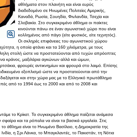
αθλήματα στον πλανήτη και είναι ευρύς
διαδεδομένο σε Ηνωμένες Πολιτείες Αμερικής,
Καναδά, Ρωσία, Σουηδία, Φινλανδία, Τσεχία και
Σλοβακία. Στο συγκεκριμένο άθλημα οι παίκτες
κινούνται πάνω σε έναν αγωνιστικό χώρο που είναι
κολλημένος από πάγο (είτε φυσικός, είτε τεχνητός).
Οι σκληρές επιφάνειες του αγωνιστικού χώρου
ύτητα, η οποία φτάνει και τα 160 χιλιόμετρα, με τους
τάλληλη στολή ώστε να προστατεύονται από τυχών απρόοπτες
ένα κράνος, μαξιλάρια αγκώνων αλλά και ώμων,
ορτσάκια, φρουρές αντικνημίων και φρουρά στο λαιμό. Επίσης
 ειδικευμένο εξοπλισμό ώστε να προστατεύονται από την
διεξάγεται και στην χώρα μας με το Ελληνικό πρωτάθλημα
οπές από το 1994 έως το 2000 και από το 2008 και
ντάμε το Κρίκετ. Το συγκεκριμένο άθλημα παίζεται ανάμεσα
σφαίρα και τα ρόπαλα να είναι τα βασικά εργαλεία. Στις
 το άθλημα είναι το Ηνωμένο Βασίλειο, η Δημοκρατία της
 Ινδία, η Σρι Λάνκα, το Μπαγκλαντές, το Πακιστάν, τη Νότια