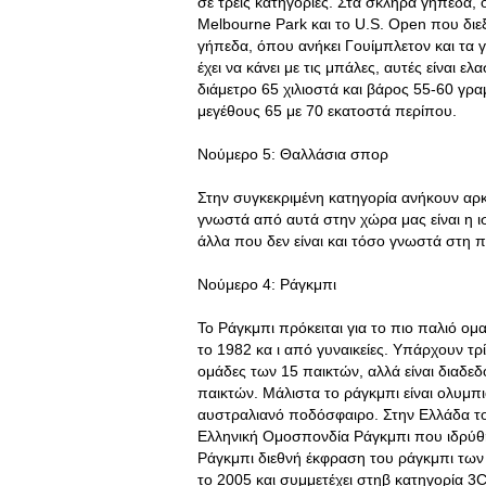
σε τρεις κατηγορίες. Στα σκληρά γήπεδα,
Melbourne Park και το U.S. Open που διε
γήπεδα, όπου ανήκει Γουίμπλετον και τα
έχει να κάνει με τις μπάλες, αυτές είναι ε
διάμετρο 65 χιλιοστά και βάρος 55-60 γρα
μεγέθους 65 με 70 εκατοστά περίπου.
Νούμερο 5: Θαλλάσια σπορ
Στην συγκεκριμένη κατηγορία ανήκουν αρ
γνωστά από αυτά στην χώρα μας είναι η ι
άλλα που δεν είναι και τόσο γνωστά στη π
Νούμερο 4: Ράγκμπι
Το Ράγκμπι πρόκειται για το πιο παλιό ομ
το 1982 κα ι από γυναικείες. Υπάρχουν τρί
ομάδες των 15 παικτών, αλλά είναι διαδε
παικτών. Μάλιστα το ράγκμπι είναι ολυμπι
αυστραλιανό ποδόσφαιρο. Στην Ελλάδα το ά
Ελληνική Ομοσπονδία Ράγκμπι που ιδρύθη
Ράγκμπι διεθνή έκφραση του ράγκμπι των
το 2005 και συμμετέχει στηβ κατηγορία 