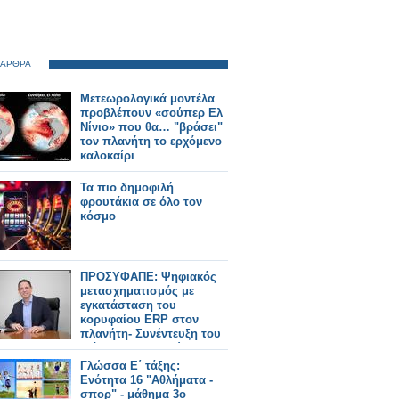
 ΑΡΘΡΑ
Μετεωρολογικά μοντέλα
προβλέπουν «σούπερ Ελ
Νίνιο» που θα… "βράσει"
τον πλανήτη το ερχόμενο
καλοκαίρι
Τα πιο δημοφιλή
φρουτάκια σε όλο τον
κόσμο
ΠΡΟΣΥΦΑΠΕ: Ψηφιακός
μετασχηματισμός με
εγκατάσταση του
κορυφαίου ERP στον
πλανήτη- Συνέντευξη του
Γιάννη Μαλλιαρού,
προέδρου του Ομίλου
Γλώσσα Ε΄ τάξης:
ΠΡΟΣΥΦΑΠΕ
Ενότητα 16 "Αθλήματα -
σπορ" - μάθημα 3ο