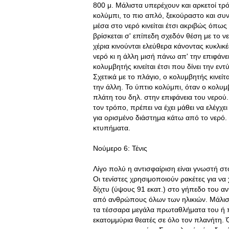
800 μ. Μάλιστα υπερέχουν και αρκετοί τρό
κολύμπι, το πιο απλό, ξεκούραστο και σ
μέσα στο νερό κινείται έτσι ακριβώς όπω
βρίσκεται σ' επίπεδη σχεδόν θέση με το 
χέρια κινούνται ελεύθερα κάνοντας κυκλικ
νερό κι η άλλη μισή πάνω απ' την επιφάν
κολυμβητής κινείται έτσι που δίνει την 
Σχετικά με το πλάγιο, ο κολυμβητής κινεί
την άλλη. Το ύπτιο κολύμπι, όταν ο κολυμ
πλάτη του δηλ. στην επιφάνεια του νερού.
τον τρόπο, πρέπει να έχει μάθει να ελέγχε
για ορισμένο διάστημα κάτω από το νερό. Π
κτυπήματα.
Νούμερο 6: Τένις
Λίγο πολύ η αντισφαίριση είναι γνωστή στ
Οι τενίστες χρησιμοποιούν ρακέτες για ν
δίχτυ (ύψους 91 εκατ.) στο γήπεδο του αν
από ανθρώπους όλων των ηλικιών. Μάλιστα
τα τέσσαρα μεγάλα πρωταθλήματα του ή
εκατομμύρια θεατές σε όλο τον πλανήτη. Ό