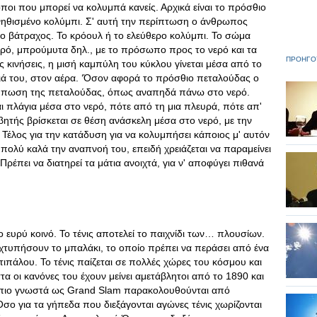
ποι που μπορεί να κολυμπά κανείς. Αρχικά είναι το πρόσθιο
υνηθισμένο κολύμπι. Σ' αυτή την περίπτωση ο άνθρωπος
ς ο βάτραχος. Το κρόουλ ή το ελεύθερο κολύμπι. Το σώμα
νερό, μπρούμυτα δηλ., με το πρόσωπο προς το νερό και τα
ΠΡΟΗΓΟ
ές κινήσεις, η μισή καμπύλη του κύκλου γίνεται μέσα από το
ειά του, στον αέρα. ‘Όσον αφορά το πρόσθιο πεταλούδας ο
εντύπωση της πεταλούδας, όπως αναπηδά πάνω στο νερό.
ται πλάγια μέσα στο νερό, πότε από τη μια πλευρά, πότε απ'
βητής βρίσκεται σε θέση ανάσκελη μέσα στο νερό, με την
 Τέλος για την κατάδυση για να κολυμπήσει κάποιος μ' αυτόν
ι πολύ καλά την αναπνοή του, επειδή χρειάζεται να παραμείνει
ρέπει να διατηρεί τα μάτια ανοιχτά, για ν' αποφύγει πιθανά
ο ευρύ κοινό. Το τένις αποτελεί το παιχνίδι των… πλουσίων.
α χτυπήσουν το μπαλάκι, το οποίο πρέπει να περάσει από ένα
τιπάλου. Το τένις παίζεται σε πολλές χώρες του κόσμου και
 οι κανόνες του έχουν μείνει αμετάβλητοι από το 1890 και
 πιο γνωστά ως Grand Slam παρακολουθούνται από
σο για τα γήπεδα που διεξάγονται αγώνες τένις χωρίζονται