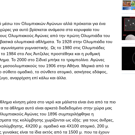
τό μέσω τον Ολυμπιακών Αγώνων αλλά πρόκειται για ένα
 χώρες για αυτό βρίσκεται ανάμεσα στα κορυφαία του
στους Ολυμπιακούς Αγώνες από την πρώτη Ολυμπιάδα του
α βασικά ολυμπιακά αθλήματα. Το 1928 στην Ολυμπιάδα του
α αγωνίσματα γυμναστικής. Ως το 1980 στις Ολυμπιάδες
 το 1984 στο Λος Άντζελες προστέθηκε και η ρυθμική
θλημα. Το 2000 στο Σίδνεϊ μπήκε το τραμπολίνο. Αγώνες
ς μεσοολυμπιακούς του 1906 στην Αθήνα. Μερικά από τα
ο σύθετο ομαδικό, το σύνθετο ατομικό, ασκήσεις εδάφος,
ζυγο, αναρρίχιση επί κάλω και άλλα.
θλημα κίνηση μέσα στο νερό και μάλιστα είναι ένα από τα πιο
α τα άθλημα αυτό είναι αρκετά διαδεδομένο στην χώρα μας
ς Ολυμπιακούς Αγώνες του 1896 συμπεριλήφθηκε η
σματα της κολύμβησης χωρίζονται ως εξής: για τους άνδρες,
ς κολύμβησης, 4Χ200 μ. ομαδικό και 4Χ100 ατομικό, 200 μ.
ς γυναίκες είναι τα ίδια εκτός από τα 1500 μ. που τα έχουν