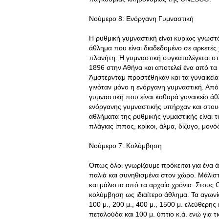
Νούμερο 8: Ενόργανη Γυμναστική
Η ρυθμική γυμναστική είναι κυρίως γνωσ
άθλημα που είναι διαδεδομένο σε αρκετές
πλανήτη. Η γυμναστική συγκαταλέγεται 
1896 στην Αθήνα και αποτελεί ένα από τ
Άμστερνταμ προστέθηκαν και τα γυναικεί
γινόταν μόνο η ενόργανη γυμναστική. Από
γυμναστική που είναι καθαρά γυναικείο ά
ενόργανης γυμναστικής υπήρχαν και στου
αθλήματα της ρυθμικής γυμαστικής είναι τ
πλάγιας ίππος, κρίκοι, άλμα, δίζυγο, μονό
Νούμερο 7: Κολύμβηση
Όπως όλοι γνωρίζουμε πρόκειται για ένα ά
παλιά και συνηθισμένα στον χώρο. Μάλιστ
και μάλιστα από τα αρχαία χρόνια. Στου
κολύμβηση ως ιδιαίτερο άθλημα. Τα αγωνί
100 μ., 200 μ., 400 μ., 1500 μ. ελεύθερη
πεταλούδα και 100 μ. ύπτιο κ.ά. ενώ για τι