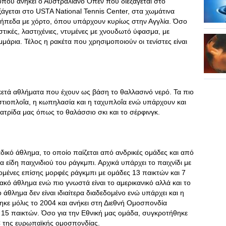
 όπου ανήκει ο Αυστραλιανό Όπεν που διεξάγεται στο
ξάγεται στο USTA National Tennis Center, στα χωμάτινα
 γήπεδα με χόρτο, όπου υπάρχουν κυρίως στην Αγγλία. Όσο
λαστικές, λαστιχένιες, ντυμένες με χνουδωτό ύφασμα, με
μμάρια. Τέλος η ρακέτα που χρησιμοποιούν οι τενίστες είναι
κετά αθλήματα που έχουν ως βάση το θαλλασινό νερό. Τα πιο
στιοπλοΐα, η κωπηλασία και η ταχυπλοΐα ενώ υπάρχουν και
ατρίδα μας όπως το θαλάσσιο σκι και το σέρφινγκ.
αδικό άθλημα, το οποίο παίζεται από ανδρικές ομάδες και από
α είδη παιχνιδιού του ράγκμπι. Αρχικά υπάρχει το παιχνίδι με
δομένες επίσης μορφές ράγκμπι με ομάδες 13 παικτών και 7
ακό άθλημα ενώ πιο γνωστά είναι το αμερικανικό αλλά και το
θλημα δεν είναι ιδιαίτερα διαδεδομένο ενώ υπάρχει και η
κε μόλις το 2004 και ανήκει στη Διεθνή Ομοσπονδία
 15 παικτών. Όσο για την Εθνική μας ομάδα, συγκροτήθηκε
3C της ευρωπαϊκής ομοσπονδίας.