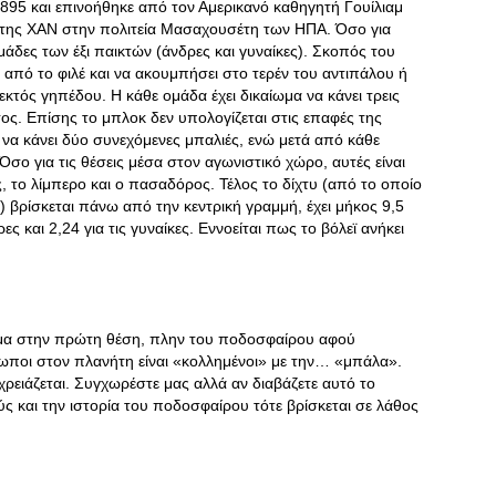
1895 και επινοήθηκε από τον Αμερικανό καθηγητή Γουίλιαμ
της ΧΑΝ στην πολιτεία Μασαχουσέτη των ΗΠΑ. Όσο για
άδες των έξι παικτών (άνδρες και γυναίκες). Σκοπός του
 από το φιλέ και να ακουμπήσει στο τερέν του αντιπάλου ή
εκτός γηπέδου. Η κάθε ομάδα έχει δικαίωμα να κάνει τρεις
ς. Επίσης το μπλοκ δεν υπολογίζεται στις επαφές της
 να κάνει δύο συνεχόμενες μπαλιές, ενώ μετά από κάθε
σο για τις θέσεις μέσα στον αγωνιστικό χώρο, αυτές είναι
ς, το λίμπερο και ο πασαδόρος. Τέλος το δίχτυ (από το οποίο
 βρίσκεται πάνω από την κεντρική γραμμή, έχει μήκος 9,5
ες και 2,24 για τις γυναίκες. Εννοείται πως το βόλεϊ ανήκει
ημα στην πρώτη θέση, πλην του ποδοσφαίρου αφού
ωποι στον πλανήτη είναι «κολλημένοι» με την… «μπάλα».
ρειάζεται. Συγχωρέστε μας αλλά αν διαβάζετε αυτό το
ούς και την ιστορία του ποδοσφαίρου τότε βρίσκεται σε λάθος