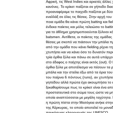
Αφρική, τις West Indies και αρκετές άλλε
κανόνες. Το κρίκετ παίζεται σε γήπεδο δι
προαναφέραμε το παιχνίδι παίζεται με δύο
εναλλάξ σε όλες τις θέσεις. Στην αρχή το
ποια ομάδα θα κάνει πρώτη batting και fiel
ένδεκα παίκτες και μόλις τελειώσει το bat
για το άθλημα χρησιμοποιούνται ξύλινοι 
batsmen. Αντίθετα, οι παίκτες της ομάδας
θέσεις με σκοπό να πιάσουν την μπάλα πρ
από την ομάδα που κάνει fielding ρίχνει 
χτυπήσει και να κάνει όσο το δυνατόν π
τρία όρθια ξύλα και πάνω σε αυτά υπάρχου
στο έδαφος ο παίχτης είναι εκτός (out). O
όρθια ξύλα με αποτέλεσμα να πέσουν τα ρ
μπάλα και την στείλει έξω από τα όρια τ
του παίρνει 6 πόντους (runs), αν χτυπήσει
γηπέδου αλλά πρώτα έχει ακουμπήσει το έ
ξεκαθαρίσουμε πως το κρίκετ είναι ένα απ
προστατευτικά στο σώμα τους ώστε να μη
οποία αναπτύσσεται με μεγάλη ταχύτητα. 
η πρώτη πίστα στην Μεσόγεια ανήκε στην 
της Κέρκυρας, το οποίο αποτελεί το μονα
παγκόσμιας κληρονομιάς της UNESCO.