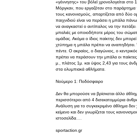
«γέννησης» του βόλεϊ χρονολογείται στο 
Μόργκαν, που εργαζόταν στο παράρτημα 
τους κανονισμούς, απαρτίζεται από δύο ομ
παιχνιδιού είναι να περάσει η μπάλα πάνω
να αναγκαστεί ο αντίπαλος να την πετάξει 
μπαλιές με οποιοδήποτε μέρος του σώματο
ομάδας. Ακόμα ο ίδιος παίκτης δεν μπορεί
χτύπημα η μπάλα πρέπει να αναπηδήσει. Ό
πέντε. Ο ακραίος, ο διαγώνιος, ο κεντρικό
πρέπει να περάσουν την μπάλα οι παίκτες)
μ., πλάτος 1μ. και ύψος 2,43 για τους άνδρ
στα ολυμπιακά αθλήματα.
Νούμερο 1: Ποδόσφαιρο
Δεν θα μπορούσε να βρίσκεται άλλο άθλ
περισσότεροι από 4 δισεκατομμύρια άνθρ
Ανάλυση για το συγκεκριμένο άθλημα δεν χ
κείμενο και δεν γνωρίζεται τους κανονισμ
ιστοσελίδα….
sportaction.gr