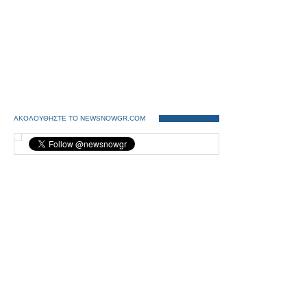
ΑΚΟΛΟΥΘΗΣΤΕ ΤΟ NEWSNOWGR.COM