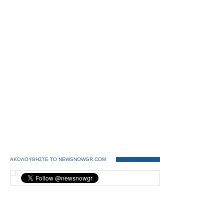
ΑΚΟΛΟΥΘΗΣΤΕ ΤΟ NEWSNOWGR.COM