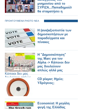
μνημονίου από το
ΣΥΡΙΖΑ...Παπαδημούλης...Δεν
θα σταματήσει η
χρηματοδότηση αν
καταγγείλουμε το
ΠΡΟΗΓΟΥΜΕΝΑ PHOTO ΝΕΑ
μνημόνιο
H (ανα)αξιοπιστία των
δημοσκοπήσεων με
παραδείγματα και
πίνακες
Η "Δημοσκόπηση"
της Marc για τον
Alpha -> Κάποιοι δεν
μας δουλεύουν
απλώς αλλά μας
Κάποιοι δεν μας
επεξεργάζονται
δουλεύουν απλώς
επιστημονικά!
CD player; Ηχείο;
αλλά μας
Υδρόγειος;
επεξεργάζονται
επιστημονικά!">
Economist: Η μεγάλη
φυγή της Ελλάδας