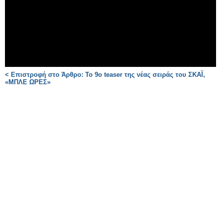
< Επιστροφή στο Άρθρο: Το 9ο teaser της νέας σειράς του ΣΚΑΪ,
«ΜΠΛΕ ΩΡΕΣ»