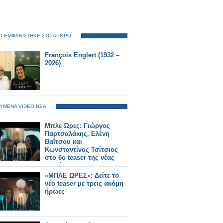
O ΕΜΦΑΝΙΣΤΗΚΕ ΣΤΟ ΑΡΘΡΟ
François Englert (1932 –
2026)
ΥΜΕΝΑ VIDEO ΝΕΑ
Μπλε Ώρες: Γιώργος
Παρτσαλάκης, Ελένη
Βαΐτσου και
Κωνσταντίνος Τσίτσιος
στο 6ο teaser της νέας
σειράς
«ΜΠΛΕ ΩΡΕΣ»: Δείτε το
νέο teaser με τρεις ακόμη
ήρωες