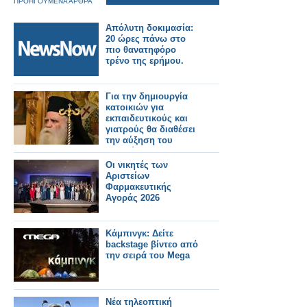
ΠΡΟΗΓΟΥΜΕΝΑ ΑΡΘΡΑ
Απόλυτη δοκιμασία:
20 ώρες πάνω στο
πιο θανατηφόρο
τρένο της ερήμου.
Για την δημιουργία
κατοικιών για
εκπαιδευτικούς και
γιατρούς θα διαθέσει
την αύξηση του
μισθού του ο
Μητροπολίτης
Οι νικητές των
Κυθήρων Σεραφείμ
Αριστείων
Φαρμακευτικής
Αγοράς 2026
Κάμπινγκ: Δείτε
backstage βίντεο από
την σειρά του Mega
Νέα τηλεοπτική