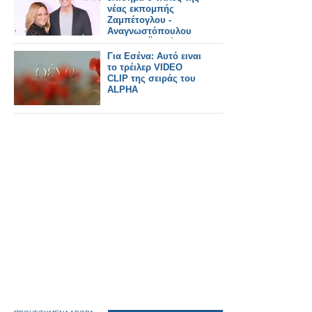
νέας εκπομπής
Ζαμπέτογλου -
Αναγνωστόπουλου
στον ΣΚΑΪ - Δείτε το
τρειλερ
Για Εσένα: Αυτό ειναι
το τρέιλερ VIDEO
CLIP της σειράς του
ALPHA