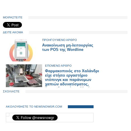
ΜΟΙΡΑΣΤΕΙΤΕ
ΔΕΙΤΕ ΑΚΟΜΑ
ΠΡΟΗΓΟΥΜΕΝΟ ΑΡΘΡΟ
Ανακοίνωση μη-λειτουργίας
των POS της Wordline
ΕΠΟΜΕΝΟ ΑΡΘΡΟ
Φαρμακοποιός στο Χαλάνδρι
είχε στήσει εργαστήριο
ντόπινγκ και παράνομων
χαπιών αδυνατίσματος,
έκανε εξαγωγές σε 90 χώρες
ΣΧΟΛΙΑΣΤΕ
με τζίρο 1 εκατ. ευρώ
ΑΚΟΛΟΥΘΗΣΤΕ ΤΟ NEWSNOWGR.COM