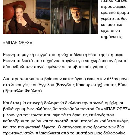
πέπλο και ένα
ατμοσφαιρικό
ερωτικό δράμα
γεμάτο πάθος
και μυστικά
έρχεται να
σημάνει τις
«ΜΠΛΕ ΩΡΕΣ».
Εκείνη τη μαγική στιγμή που η νύχτα δίνει τη θέση της στη μέρα.
Εκείνα τα λεπτά που ο χρόνος παγώνει για να χωρέσει τον έρωτα
δύο ανθρώπων παγιδευμένων σε συμβατικούς γάμους.
Δύο προσώπων που βρίσκουν καταφύγιο ο ένας στον άλλον μόνο
στο λυκαυγές: του Άγγελου (Βαγγέλης Κακουριώτης) και της Εύας
(Ιζαμπέλλα Φούλοπ).
Και όταν μία στυγερή δολοφονία διαλύσει την πρωινή ομίχλη, οι
βαθιά κρυμμένες αλήθειες θα απλωθούν παντού Οι «ΜΠΛΕ ΩΡΕΣ»
μιλούν για τον έρωτα που αψηφά τα όρια, τις επιλογές που
καθορίζουν τη μοίρα και το σκοτάδι που μπορεί να κρύβεται ακόμη
και στο πιο φωτεινό ξέφωτο. Ο απαγορευμένος έρωτας των δύο
πρωταγωνιστών πλαισιώνεται από το μυστήριο μιας δολοφονίας,