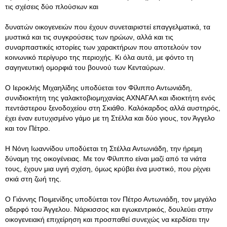
τις σχέσεις δύο πλούσιων και
δυνατών οικογενειών που έχουν συνεταιριστεί επαγγελματικά, τα
μυστικά και τις συγκρούσεις των ηρώων, αλλά και τις
συναρπαστικές ιστορίες των χαρακτήρων που αποτελούν τον
κοινωνικό περίγυρο της περιοχής. Κι όλα αυτά, με φόντο τη
σαγηνευτική ομορφιά του βουνού των Κενταύρων.
Ο Ιεροκλής Μιχαηλίδης υποδύεται τον Φίλιππο Αντωνιάδη,
συνιδιοκτήτη της γαλακτοβιομηχανίας ΑΧΝΑΓΑΛ και ιδιοκτήτη ενός
πεντάστερου ξενοδοχείου στη Σκιάθο. Καλόκαρδος αλλά αυστηρός,
έχει έναν ευτυχισμένο γάμο με τη Στέλλα και δύο γιους, τον Άγγελο
και τον Πέτρο.
Η Νόνη Ιωαννίδου υποδύεται τη Στέλλα Αντωνιάδη, την ήρεμη
δύναμη της οικογένειας. Με τον Φίλιππο είναι μαζί από τα νιάτα
τους, έχουν μια υγιή σχέση, όμως κρύβει ένα μυστικό, που ρίχνει
σκιά στη ζωή της.
Ο Γιάννης Ποιμενίδης υποδύεται τον Πέτρο Αντωνιάδη, τον μεγάλο
αδερφό του Άγγελου. Νάρκισσος και εγωκεντρικός, δουλεύει στην
οικογενειακή επιχείρηση και προσπαθεί συνεχώς να κερδίσει την