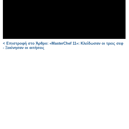
< Επιστροφή στο Άρθρο: «MasterChef 11»: Κλείδωσαν οι τρεις σεφ
- Ξεκίνησαν οι αιτήσεις