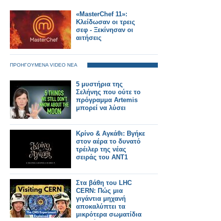
«MasterChef 11»:
Κλείδωσαν οι τρεις
σεφ - Ξεκίνησαν οι
αιτήσεις
ΠΡΟΗΓΟΥΜΕΝΑ VIDEO ΝΕΑ
5 μυστήρια της
Σελήνης που ούτε το
πρόγραμμα Artemis
μπορεί να λύσει
Κρίνο & Αγκάθι: Βγήκε
στον αέρα το δυνατό
τρέιλερ της νέας
σειράς του ΑΝΤ1
Στα βάθη του LHC
CERN: Πώς μια
γιγάντια μηχανή
αποκαλύπτει τα
μικρότερα σωματίδια