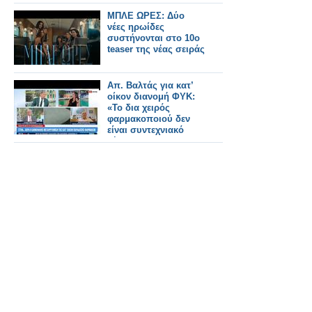
του Σύμπαντος
ΜΠΛΕ ΩΡΕΣ: Δύο
νέες ηρωίδες
συστήνονται στο 10ο
teaser της νέας σειράς
Απ. Βαλτάς για κατ’
οίκον διανομή ΦΥΚ:
«To δια χειρός
φαρμακοποιού δεν
είναι συντεχνιακό
ζήτημα» (video)