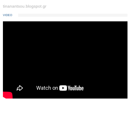
tinanantsou.blogspot.gr
VIDEO