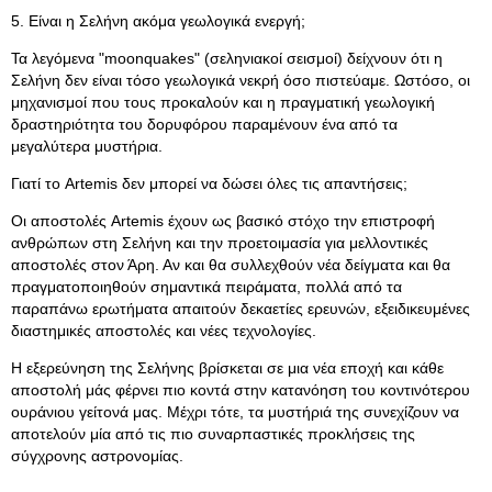
5. Είναι η Σελήνη ακόμα γεωλογικά ενεργή;
Τα λεγόμενα "moonquakes" (σεληνιακοί σεισμοί) δείχνουν ότι η
Σελήνη δεν είναι τόσο γεωλογικά νεκρή όσο πιστεύαμε. Ωστόσο, οι
μηχανισμοί που τους προκαλούν και η πραγματική γεωλογική
δραστηριότητα του δορυφόρου παραμένουν ένα από τα
μεγαλύτερα μυστήρια.
Γιατί το Artemis δεν μπορεί να δώσει όλες τις απαντήσεις;
Οι αποστολές Artemis έχουν ως βασικό στόχο την επιστροφή
ανθρώπων στη Σελήνη και την προετοιμασία για μελλοντικές
αποστολές στον Άρη. Αν και θα συλλεχθούν νέα δείγματα και θα
πραγματοποιηθούν σημαντικά πειράματα, πολλά από τα
παραπάνω ερωτήματα απαιτούν δεκαετίες ερευνών, εξειδικευμένες
διαστημικές αποστολές και νέες τεχνολογίες.
Η εξερεύνηση της Σελήνης βρίσκεται σε μια νέα εποχή και κάθε
αποστολή μάς φέρνει πιο κοντά στην κατανόηση του κοντινότερου
ουράνιου γείτονά μας. Μέχρι τότε, τα μυστήριά της συνεχίζουν να
αποτελούν μία από τις πιο συναρπαστικές προκλήσεις της
σύγχρονης αστρονομίας.