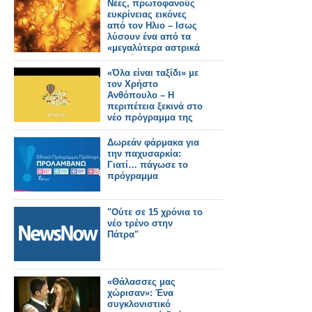
Νέες, πρωτοφανούς
ευκρίνειας εικόνες
από τον Ηλιο – Ισως
λύσουν ένα από τα
«μεγαλύτερα αστρικά
μυστήρια»
«Όλα είναι ταξίδι» με
τον Χρήστο
Ανθόπουλο – Η
περιπέτεια ξεκινά στο
νέο πρόγραμμα της
ΕΡΤ
Δωρεάν φάρμακα για
την παχυσαρκία:
Γιατί… πάγωσε το
πρόγραμμα
"Ούτε σε 15 χρόνια το
νέο τρένο στην
Πάτρα"
«Θάλασσες μας
χώρισαν»: Ένα
συγκλονιστικό