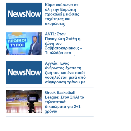
Κύμα καύσωνα σε
όλη την Ευρώπη
προκαλεί μειώσεις
ταχύτητας και
ακυρώσεις
δρομολογίων στις
σιδηροδρομικές
ANT1: Στον
γραμμές.
Παναγιώτη Στάθη η
ζώνη του
Σαββατοκύριακου; –
Τι αλλάζει στο
“Καλημέρα Ελλάδα”;
Αγγλία: Ένας
άνθρωπος έχασε τη
ζωή του και ένα παιδί
νοσηλεύεται μετά από
σύγκρουση τρένου με
αυτοκίνητο.
Greek Basketball
League: Στον ΣΚΑΪ τα
τηλεοπτικά
δικαιώματα για 2+1
χρόνια