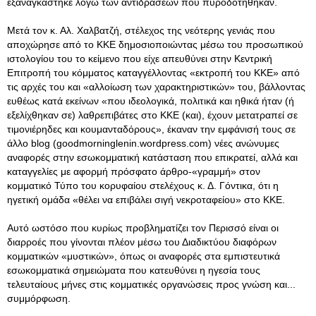
εξαναγκάστηκε λόγω των αντιδράσεων που πυροδοτήθηκαν.
Μετά τον κ. Αλ. Χαλβατζή, στέλεχος της νεότερης γενιάς που
αποχώρησε από το ΚΚΕ δημοσιοποιώντας μέσω του προσωπικού
ιστολογίου του το κείμενο που είχε απευθύνει στην Κεντρική
Επιτροπή του κόμματος καταγγέλλοντας «εκτροπή του ΚΚΕ» από
τις αρχές του και «αλλοίωση των χαρακτηριστικών» του, βάλλοντας
ευθέως κατά εκείνων «που ιδεολογικά, πολιτικά και ηθικά ήταν (ή
εξελίχθηκαν σε) λαθρεπιβάτες στο ΚΚΕ (και), έχουν μετατραπεί σε
τιμονιέρηδες και κουμανταδόρους», έκαναν την εμφάνισή τους σε
άλλο blog (goodmorninglenin.wordpress.com) νέες ανώνυμες
αναφορές στην εσωκομματική κατάσταση που επικρατεί, αλλά και
καταγγελίες με αφορμή πρόσφατο άρθρο-«γραμμή» στον
κομματικό Τύπο του κορυφαίου στελέχους κ. Δ. Γόντικα, ότι η
ηγετική ομάδα «θέλει να επιβάλει σιγή νεκροταφείου» στο ΚΚΕ.
Αυτό ωστόσο που κυρίως προβληματίζει τον Περισσό είναι οι
διαρροές που γίνονται πλέον μέσω του Διαδικτύου διαφόρων
κομματικών «μυστικών», όπως οι αναφορές στα εμπιστευτικά
εσωκομματικά σημειώματα που κατευθύνει η ηγεσία τους
τελευταίους μήνες στις κομματικές οργανώσεις προς γνώση και...
συμμόρφωση.