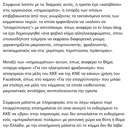
Σύμφωνα λοιπόν με τις διαρροές αυτές, η ηγεσία έχει «κατεβάσει»
στις οργανώσεις «σημειώματα», η ύπαρξη των οποίων
επιβεβαιώνεται από τους γνωρίζοντες τα τεκταινόμενα εντός των
κομματικών τειχών, τα οποία εμφανίζονται να «καλούν σε
"επαγρύπνηση"» με αποτέλεσμα, όπως αναφέρει το εν λόγω blog,
να έχει δημιουργηθεί «ένα φοβικό κλίμα αλληλοκαρφώματος, όπου
οποιοσδήποτε τολμήσει να εκφράσει διαφορετική γνώμη
χαρακτηρίζεται μικροαστός, οπορτουνιστής, φραξιονιστής,
αντικομματικός και στις χειρότερες περιπτώσεις πράκτορας».
Μεταξύ των «σημειωμάτων» αυτών, όπως αναφέρει το Βήμα,
υπάρχει κείμενο «Για τον ηλεκτρονικό φραξιονισμό» που
απαγορεύει στα μέλη του ΚΚΕ και της ΚΝΕ να κάνουν χρήση του
Facebook, όπως στο κείμενο «Για την επαγρύπνηση» που μιλάει
για στελέχη και μέλη του κόμματος τα οποία υιοθετώντας
μικροαστικές αντιλήψεις αντιπολιτεύονται την ηγεσία.
Σύμφωνα μάλιστα με πληροφορίες στο εν λόγω κείμενο περί
επαγρύπνησης επισημαίνεται ότι είναι ανοιχτό το ενδεχόμενο το
ΚΚΕ να «βγει» στην παρανομία, ενώ δεν αποκλείεται το ενδεχόμενο
ενός «ιμπεριαλιστικού πολέμου» με γειτονική χώρα και θύτη ή θύμα
την Ελλάδα, με την επισήμανση μάλιστα ότι το κόμμα δεν θα λάβει