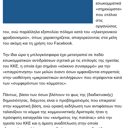
εσωκομματικά
«σημειώματα»
που στέλνει
στις
οργανώσεις
του, ενώ παράλληλα εξαπολύει πόλεμο κατά του «ηλεκτρονικού
φραξιονισμού», όπως χαρακτηρίζεται, απαγορεύοντας στα μέλη
του ακόμη και τη χρήση του Facebook.
Την ίδια ώρα η μπλογκόσφαιρα έχει μετατραπεί σε πεδίο
εσωκομματικών αντιδράσεων σχετικά με τις επιλογές της ηγεσίας
του ΚΚΕ, η οποία έχει σημάνει «κόκκινο συναγερμό» για την
«επαγρύπνηση» των μελών έναντι όσων εμφανίζονται επιρρεπείς
στην υιοθέτηση «μικροαστικών αντιλήψεων» που στρέφονται κατά
των «συμφερόντων του κόμματος».
Πάντως, βάσει των όσων βλέπουν το φως της (διαδικτυακής)
δημοσιότητας, διάχυτος είναι ο προβληματισμός που επικρατεί
στην κομματική βάση, ενώ οριακή εκδήλωση των αντιφάσεων που
ταλανίζουν το κόμμα της κομμουνιστικής Αριστεράς ήταν η
πρόσφατη καταγγελία του «κινήματος της πατάτας» από την
ηγεσία του ΚΚΕ και η άμεση αναδίπλωση στην οποία