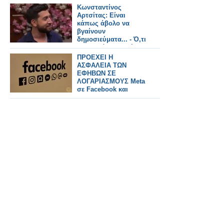
WhatsApp!
Κωνσταντίνος
Αρτσίτας: Είναι
κάπως άβολο να
βγαίνουν
δημοσιεύματα... - Ό,τι
και να κάνει η Ελένη
Τσολάκη θα το κάνει
ΠΡΟΕΧΕΙ Η
τέλεια
ΑΣΦΑΛΕΙΑ ΤΩΝ
ΕΦΗΒΩΝ ΣΕ
ΛΟΓΑΡΙΑΣΜΟΥΣ Meta
σε Facebook και
Messenger