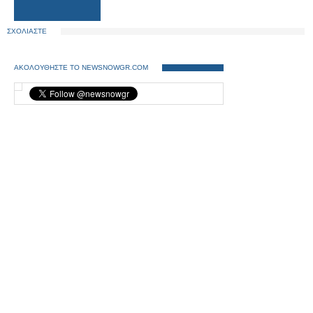
ΣΧΟΛΙΑΣΤΕ
ΑΚΟΛΟΥΘΗΣΤΕ ΤΟ NEWSNOWGR.COM