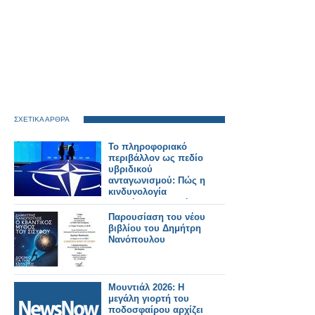
ΣΧΕΤΙΚΑ ΑΡΘΡΑ
Το πληροφοριακό
περιβάλλον ως πεδίο
υβριδικού
ανταγωνισμού: Πώς η
κινδυνολογία
επηρέασε τη δημόσια
συζήτηση για τη
Παρουσίαση του νέου
Σύνοδο του ΝΑΤΟ
βιβλίου του Δημήτρη
-Γράφει ο Δρ.
Νανόπουλου
Κωνσταντίνος Π.
Μπαλωμένος
Μουντιάλ 2026: H
μεγάλη γιορτή του
ποδοσφαίρου αρχίζει