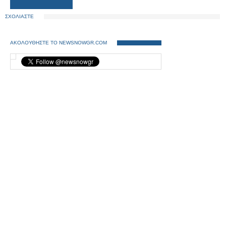
ΣΧΟΛΙΑΣΤΕ
ΑΚΟΛΟΥΘΗΣΤΕ ΤΟ NEWSNOWGR.COM