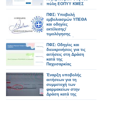
πύλη ΕΟΠΥΥ ΚΜΕΣ
ΠΦΣ: Υποβολή
εμβολιασμών ΥΠΕΘΑ
και οδηγίες
εκτέλεσης/
τιμολόγησης
συνταγών Δράσης
Παχυσαρκίας
ΠΦΣ: Οδηγίες και
διευκρινήσεις για τις
αιτήσεις στη Δράση
κατά της
Παχυσαρκίας
Έναρξη υποβολής
αιτήσεων για τη
συμμετοχή των
φαρμακείων στην
Δράση κατά της
Παχυσαρκίας-
Οδηγίες Εγγραφής
Φαρμακοποιών