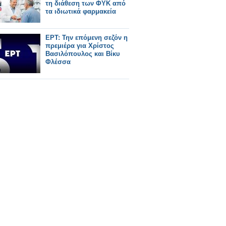
τη διάθεση των ΦΥΚ από
τα ιδιωτικά φαρμακεία
ΕΡΤ: Την επόμενη σεζόν η
πρεμιέρα για Χρίστος
Βασιλόπουλος και Βίκυ
Φλέσσα