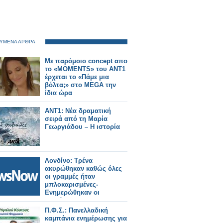
ΥΜΕΝΑ ΑΡΘΡΑ
Με παρόμοιο concept απο
το «MOMENTS» του ΑΝΤ1
έρχεται το «Πάμε μια
βόλτα;» στο MEGA την
ίδια ώρα
ANT1: Νέα δραματική
σειρά από τη Μαρία
Γεωργιάδου – Η ιστορία
Λονδίνο: Τρένα
ακυρώθηκαν καθώς όλες
οι γραμμές ήταν
μπλοκαρισμένες-
Ενημερώθηκαν οι
επιβάτες.
Π.Φ.Σ.: Πανελλαδική
καμπάνια ενημέρωσης για