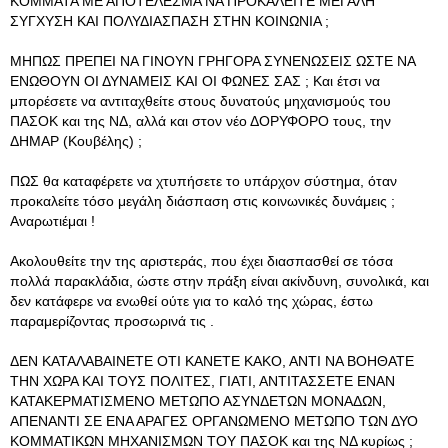
ΚΟΜΜΑΤΑ ΜΕ ΑΠΟΤΕΛΕΣΜΑ ΝΑ ΠΡΟΚΑΛΕΙΤΕ ΜΕΓΑΛΗ
ΣΥΓΧΥΣΗ ΚΑΙ ΠΟΛΥΔΙΑΣΠΑΣΗ ΣΤΗΝ ΚΟΙΝΩΝΙΑ ;
ΜΗΠΩΣ ΠΡΕΠΕΙ ΝΑ ΓΙΝΟΥΝ ΓΡΗΓΟΡΑ ΣΥΝΕΝΩΣΕΙΣ ΩΣΤΕ ΝΑ
ΕΝΩΘΟΥΝ ΟΙ ΔΥΝΑΜΕΙΣ ΚΑΙ ΟΙ ΦΩΝΕΣ ΣΑΣ ; Και έτσι να
μπορέσετε να αντιταχθείτε στους δυνατούς μηχανισμούς του
ΠΑΣΟΚ και της ΝΔ, αλλά και στον νέο ΔΟΡΥΦΟΡΟ τους, την
ΔΗΜΑΡ (Κουβέλης) ;
ΠΩΣ θα καταφέρετε να χτυπήσετε το υπάρχον σύστημα, όταν
προκαλείτε τόσο μεγάλη διάσπαση στις κοινωνικές δυνάμεις ;
Αναρωτιέμαι !
Ακολουθείτε την της αριστεράς, που έχει διασπασθεί σε τόσα
πολλά παρακλάδια, ώστε στην πράξη είναι ακίνδυνη, συνολικά, και
δεν κατάφερε να ενωθεί ούτε για το καλό της χώρας, έστω
παραμερίζοντας προσωρινά τις .
ΔΕΝ ΚΑΤΑΛΑΒΑΙΝΕΤΕ ΟΤΙ ΚΑΝΕΤΕ ΚΑΚΟ, ΑΝΤΙ ΝΑ ΒΟΗΘΑΤΕ
ΤΗΝ ΧΩΡΑ ΚΑΙ ΤΟΥΣ ΠΟΛΙΤΕΣ, ΓΙΑΤΙ, ΑΝΤΙΤΑΣΣΕΤΕ ΕΝΑΝ
ΚΑΤΑΚΕΡΜΑΤΙΣΜΕΝΟ ΜΕΤΩΠΟ ΑΣΥΝΔΕΤΩΝ ΜΟΝΑΔΩΝ,
ΑΠΕΝΑΝΤΙ ΣΕ ΕΝΑ ΑΡΑΓΕΣ ΟΡΓΑΝΩΜΕΝΟ ΜΕΤΩΠΟ ΤΩΝ ΔΥΟ
ΚΟΜΜΑΤΙΚΩΝ ΜΗΧΑΝΙΣΜΩΝ ΤΟΥ ΠΑΣΟΚ και της ΝΔ κυρίως ;