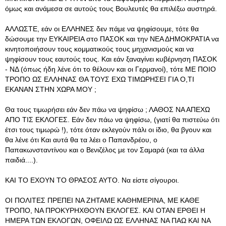
όμως και ανάμεσα σε αυτούς τους Βουλευτές θα επιλέξω αυστηρά.
ΑΛΛΩΣΤΕ, εάν οι ΕΛΛΗΝΕΣ δεν πάμε να ψηφίσουμε, τότε θα
δώσουμε την ΕΥΚΑΙΡΕΙΑ στο ΠΑΣΟΚ και την ΝΕΑ ΔΗΜΟΚΡΑΤΙΑ να
κινητοποιήσουν τους κομματικούς τους μηχανισμούς και να
ψηφίσουν τους εαυτούς τους. Και εάν ξαναγίνει κυβέρνηση ΠΑΣΟΚ
- ΝΔ (όπως ήδη λένε ότι το θέλουν και οι Γερμανοί), τότε ΜΕ ΠΟΙΟ
ΤΡΟΠΟ ΩΣ ΕΛΛΗΝΑΣ ΘΑ ΤΟΥΣ ΕΧΩ ΤΙΜΩΡΗΣΕΙ ΓΙΑ Ο,ΤΙ
ΕΚΑΝΑΝ ΣΤΗΝ ΧΩΡΑ ΜΟΥ ;
Θα τους τιμωρήσει εάν δεν πάω να ψηφίσω ; ΛΑΘΟΣ ΝΑ ΑΠΕΧΩ
ΑΠΟ ΤΙΣ ΕΚΛΟΓΕΣ. Εάν δεν πάω να ψηφίσω, (γιατί θα πιστεύω ότι
έτσι τους τιμωρώ !), τότε όταν εκλεγούν πάλι οι ίδιο, θα βγουν και
θα λένε ότι Και αυτά θα τα λέει ο Παπανδρέου, ο
Παπακωνσταντίνου και ο Βενιζέλος με τον Σαμαρά (και τα άλλα
παιδιά....).
ΚΑΙ ΤΟ ΕΧΟΥΝ ΤΟ ΘΡΑΣΟΣ ΑΥΤΟ. Να είστε σίγουροι.
ΟΙ ΠΟΛΙΤΕΣ ΠΡΕΠΕΙ ΝΑ ΖΗΤΑΜΕ ΚΑΘΗΜΕΡΙΝΑ, ΜΕ ΚΑΘΕ
ΤΡΟΠΟ, ΝΑ ΠΡΟΚΥΡΗΧΘΟΥΝ ΕΚΛΟΓΕΣ. ΚΑΙ ΟΤΑΝ ΕΡΘΕΙ Η
ΗΜΕΡΑ ΤΩΝ ΕΚΛΟΓΩΝ, ΟΦΕΙΛΩ ΩΣ ΕΛΛΗΝΑΣ ΝΑ ΠΑΩ ΚΑΙ ΝΑ