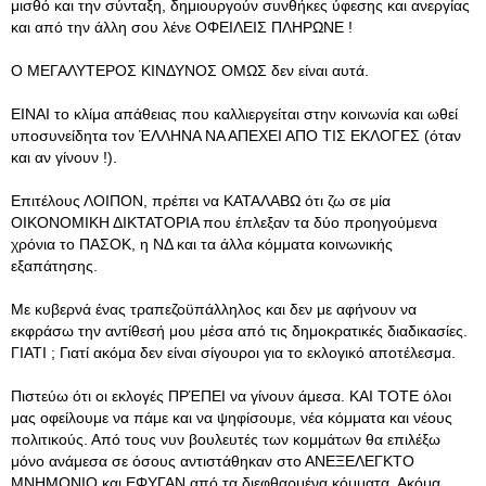
μισθό και την σύνταξη, δημιουργούν συνθήκες ύφεσης και ανεργίας
και από την άλλη σου λένε ΟΦΕΙΛΕΙΣ ΠΛΗΡΩΝΕ !
Ο ΜΕΓΑΛΥΤΕΡΟΣ ΚΙΝΔΥΝΟΣ ΟΜΩΣ δεν είναι αυτά.
ΕΙΝΑΙ το κλίμα απάθειας που καλλιεργείται στην κοινωνία και ωθεί
υποσυνείδητα τον ΈΛΛΗΝΑ ΝΑ ΑΠΕΧΕΙ ΑΠΟ ΤΙΣ ΕΚΛΟΓΕΣ (όταν
και αν γίνουν !).
Επιτέλους ΛΟΙΠΟΝ, πρέπει να ΚΑΤΑΛΑΒΩ ότι ζω σε μία
ΟΙΚΟΝΟΜΙΚΗ ΔΙΚΤΑΤΟΡΙΑ που έπλεξαν τα δύο προηγούμενα
χρόνια το ΠΑΣΟΚ, η ΝΔ και τα άλλα κόμματα κοινωνικής
εξαπάτησης.
Με κυβερνά ένας τραπεζοϋπάλληλος και δεν με αφήνουν να
εκφράσω την αντίθεσή μου μέσα από τις δημοκρατικές διαδικασίες.
ΓΙΑΤΙ ; Γιατί ακόμα δεν είναι σίγουροι για το εκλογικό αποτέλεσμα.
Πιστεύω ότι οι εκλογές ΠΡΈΠΕΙ να γίνουν άμεσα. ΚΑΙ ΤΟΤΕ όλοι
μας οφείλουμε να πάμε και να ψηφίσουμε, νέα κόμματα και νέους
πολιτικούς. Από τους νυν βουλευτές των κομμάτων θα επιλέξω
μόνο ανάμεσα σε όσους αντιστάθηκαν στο ΑΝΕΞΕΛΕΓΚΤΟ
ΜΝΗΜΟΝΙΟ και ΕΦΥΓΑΝ από τα διεφθαρμένα κόμματα. Ακόμα