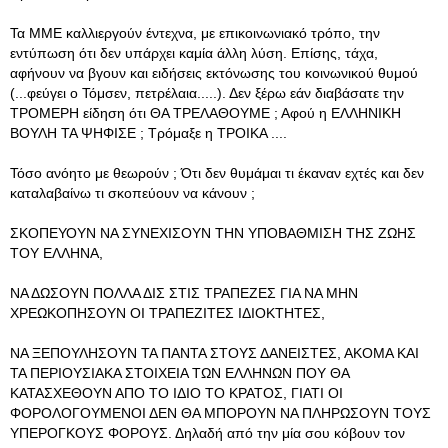
Τα ΜΜΕ καλλιεργούν έντεχνα, με επικοινωνιακό τρόπο, την
εντύπωση ότι δεν υπάρχει καμία άλλη λύση. Επίσης, τάχα,
αφήνουν να βγουν και ειδήσεις εκτόνωσης του κοινωνικού θυμού
(...φεύγει ο Τόμσεν, πετρέλαια.....). Δεν ξέρω εάν διαβάσατε την
ΤΡΟΜΕΡΗ είδηση ότι ΘΑ ΤΡΕΛΑΘΟΥΜΕ ; Αφού η ΕΛΛΗΝΙΚΗ
ΒΟΥΛΗ ΤΑ ΨΗΦΙΣΕ ; Τρόμαξε η ΤΡΟΙΚΑ ....
Τόσο ανόητο με θεωρούν ; Ότι δεν θυμάμαι τι έκαναν εχτές και δεν
καταλαβαίνω τι σκοπεύουν να κάνουν ;
ΣΚΟΠΕΥΟΥΝ ΝΑ ΣΥΝΕΧΙΣΟΥΝ ΤΗΝ ΥΠΟΒΑΘΜΙΣΗ ΤΗΣ ΖΩΗΣ
ΤΟΥ ΕΛΛΗΝΑ,
ΝΑ ΔΩΣΟΥΝ ΠΟΛΛΑ ΔΙΣ ΣΤΙΣ ΤΡΑΠΕΖΕΣ ΓΙΑ ΝΑ ΜΗΝ
ΧΡΕΩΚΟΠΗΣΟΥΝ ΟΙ ΤΡΑΠΕΖΙΤΕΣ ΙΔΙΟΚΤΗΤΕΣ,
ΝΑ ΞΕΠΟΥΛΗΣΟΥΝ ΤΑ ΠΑΝΤΑ ΣΤΟΥΣ ΔΑΝΕΙΣΤΕΣ, ΑΚΟΜΑ ΚΑΙ
ΤΑ ΠΕΡΙΟΥΣΙΑΚΑ ΣΤΟΙΧΕΙΑ ΤΩΝ ΕΛΛΗΝΩΝ ΠΟΥ ΘΑ
ΚΑΤΑΣΧΕΘΟΥΝ ΑΠΟ ΤΟ ΙΔΙΟ ΤΟ ΚΡΑΤΟΣ, ΓΙΑΤΙ ΟΙ
ΦΟΡΟΛΟΓΟΥΜΕΝΟΙ ΔΕΝ ΘΑ ΜΠΟΡΟΥΝ ΝΑ ΠΛΗΡΩΣΟΥΝ ΤΟΥΣ
ΥΠΕΡΟΓΚΟΥΣ ΦΟΡΟΥΣ. Δηλαδή από την μία σου κόβουν τον