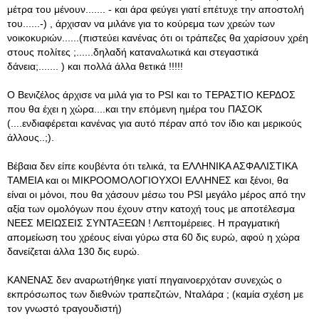
μέτρα του μένουν....... - και άρα φεύγει γιατί επέτυχε την αποστολή
του......-) , άρχισαν να μιλάνε για το κούρεμα των χρεών των
νοικοκυριών......(πιστεύει κανένας ότι οι τράπεζες θα χαρίσουν χρέη
στους πολίτες ;......δηλαδή καταναλωτικά και στεγαστικά
δάνεια;....... ) και πολλά άλλα θετικά !!!!!
Ο Βενιζέλος άρχισε να μιλά για το PSI και το ΤΕΡΑΣΤΙΟ ΚΕΡΔΟΣ
που θα έχει η χώρα....και την επόμενη ημέρα του ΠΑΣΟΚ
(....ενδιαφέρεται κανένας για αυτό πέραν από τον ίδιο και μερικούς
άλλους..;).
Βέβαια δεν είπε κουβέντα ότι τελικά, τα ΕΛΛΗΝΙΚΑ ΑΣΦΑΛΙΣΤΙΚΑ
ΤΑΜΕΙΑ και οι ΜΙΚΡΟΟΜΟΛΟΓΙΟΥΧΟΙ ΕΛΛΗΝΕΣ και ξένοι, θα
είναι οι μόνοι, που θα χάσουν μέσω του PSI μεγάλο μέρος από την
αξία των ομολόγων που έχουν στην κατοχή τους με αποτέλεσμα
ΝΕΕΣ ΜΕΙΩΣΕΙΣ ΣΥΝΤΑΞΕΩΝ ! Λεπτομέρειες. Η πραγματική
απομείωση του χρέους είναι γύρω στα 60 δις ευρώ, αφού η χώρα
δανείζεται άλλα 130 δις ευρώ.
ΚΑΝΕΝΑΣ δεν αναρωτήθηκε γιατί πηγαινοερχόταν συνεχώς ο
εκπρόσωπος των διεθνών τραπεζιτών, Νταλάρα ; (καμία σχέση με
τον γνωστό τραγουδιστή)