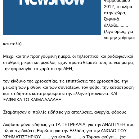
Φεβρουαρίου
2012, το κλίμα
στην χώρα,
ξαφνικά
άλλαξε.........
(λίγο όμως, για
να μην χαίρομαι
και πολύ).
Μέχρι και την προηγούμενη ημέρα, οι τηλεοπτικοί και ραδιοφωνικοί
σταθμοί, μικροί και μεγάλοι, είχαν πρώτα θέματά τους τα νέα μέτρα,
την φορολογία, το χαράτσι της ΔΕΗ,
τον κίνδυνο της χρεοκοπίας, τις επιπτώσεις της χρεοκοπίας, την
μείωση των μισθών και των συντάξεων, τον φόβο, την καταστροφή
και. οτιδήποτε κατατρομοκρατεί την ελληνική κοινωνία. ΚΑΙ
ΞΑΦΝΙΚΑ ΤΟ ΚΛΙΜΑ ΑΛΛΑΞΕ !
Σταμάτησαν οι πολλές ειδήσεις για απολύσεις, ανεργία, φόρους.
Διάβασα μόνο ειδήσεις για ΤΑ ΠΕΤΡΕΛΑΙΑ, για την ΑΝΑΠΤΥΞΗ που
τώρα σχεδιάζει η Ευρώπη για την Ελλάδα, για την ΑΝΟΔΟ ΤΟΥ
ΧΡΗΜΑΤΙΣΤΗΡΙΟΥ, .......για ελπίδα......., ο Τόμσεν φεύγει.....(τα