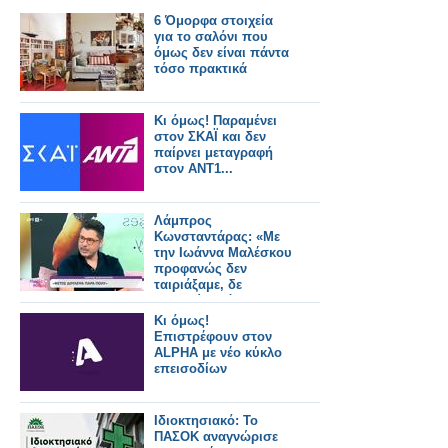
6 Όμορφα στοιχεία
για το σαλόνι που
όμως δεν είναι πάντα
τόσο πρακτικά
Κι όμως! Παραμένει
στον ΣΚΑΪ και δεν
παίρνει μεταγραφή
στον ΑΝΤ1...
Λάμπρος
Κωνσταντάρας: «Με
την Ιωάννα Μαλέσκου
προφανώς δεν
ταιριάξαμε, δε
μετανιώνω όμως για
την επιλογή που
Κι όμως!
έκανα»
Επιστρέφουν στον
ALPHA με νέο κύκλο
επεισοδίων
Ιδιοκτησιακό: Το
ΠΑΣΟΚ αναγνώρισε