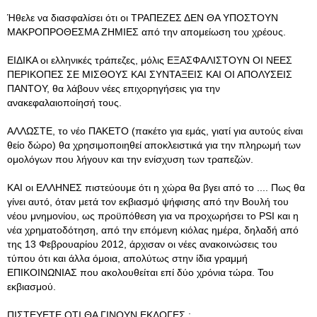
Ήθελε να διασφαλίσει ότι οι ΤΡΑΠΕΖΕΣ ΔΕΝ ΘΑ ΥΠΟΣΤΟΥΝ
ΜΑΚΡΟΠΡΟΘΕΣΜΑ ΖΗΜΙΕΣ από την απομείωση του χρέους.
ΕΙΔΙΚΑ οι ελληνικές τράπεζες, μόλις ΕΞΑΣΦΑΛΙΣΤΟΥΝ ΟΙ ΝΕΕΣ
ΠΕΡΙΚΟΠΕΣ ΣΕ ΜΙΣΘΟΥΣ ΚΑΙ ΣΥΝΤΑΞΕΙΣ ΚΑΙ ΟΙ ΑΠΟΛΥΣΕΙΣ
ΠΑΝΤΟΥ, θα λάβουν νέες επιχορηγήσεις για την
ανακεφαλαιοποίησή τους.
ΑΛΛΩΣΤΕ, το νέο ΠΑΚΕΤΟ (πακέτο για εμάς, γιατί για αυτούς είναι
θείο δώρο) θα χρησιμοποιηθεί αποκλειστικά για την πληρωμή των
ομολόγων που λήγουν και την ενίσχυση των τραπεζών.
ΚΑΙ οι ΕΛΛΗΝΕΣ πιστεύουμε ότι η χώρα θα βγει από το .... Πως θα
γίνει αυτό, όταν μετά τον εκβιασμό ψήφισης από την Βουλή του
νέου μνημονίου, ως προϋπόθεση για να προχωρήσει το PSI και η
νέα χρηματοδότηση, από την επόμενη κιόλας ημέρα, δηλαδή από
της 13 Φεβρουαρίου 2012, άρχισαν οι νέες ανακοινώσεις του
τύπου ότι και άλλα όμοια, απολύτως στην ίδια γραμμή
ΕΠΙΚΟΙΝΩΝΙΑΣ που ακολουθείται επί δύο χρόνια τώρα. Του
εκβιασμού.
ΠΙΣΤΕΥΕΤΕ ΟΤΙ ΘΑ ΓΙΝΟΥΝ ΕΚΛΟΓΕΣ ;