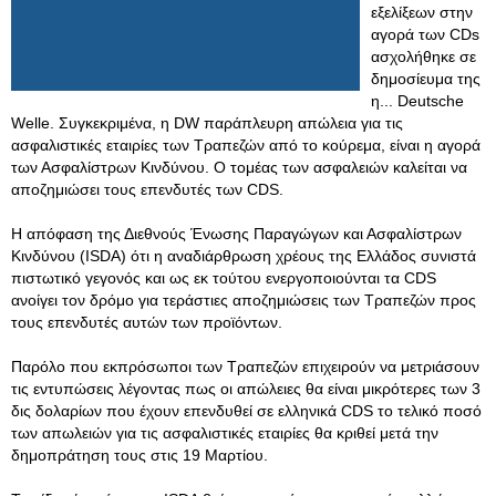
εξελίξεων στην
αγορά των CDs
ασχολήθηκε σε
δημοσίευμα της
η... Deutsche
Welle. Συγκεκριμένα, η DW παράπλευρη απώλεια για τις
ασφαλιστικές εταιρίες των Τραπεζών από το κούρεμα, είναι η αγορά
των Ασφαλίστρων Κινδύνου. Ο τομέας των ασφαλειών καλείται να
αποζημιώσει τους επενδυτές των CDS.
Η απόφαση της Διεθνούς Ένωσης Παραγώγων και Ασφαλίστρων
Κινδύνου (ISDA) ότι η αναδιάρθρωση χρέους της Ελλάδος συνιστά
πιστωτικό γεγονός και ως εκ τούτου ενεργοποιούνται τα CDS
ανοίγει τον δρόμο για τεράστιες αποζημιώσεις των Τραπεζών προς
τους επενδυτές αυτών των προϊόντων.
Παρόλο που εκπρόσωποι των Τραπεζών επιχειρούν να μετριάσουν
τις εντυπώσεις λέγοντας πως οι απώλειες θα είναι μικρότερες των 3
δις δολαρίων που έχουν επενδυθεί σε ελληνικά CDS το τελικό ποσό
των απωλειών για τις ασφαλιστικές εταιρίες θα κριθεί μετά την
δημοπράτηση τους στις 19 Μαρτίου.