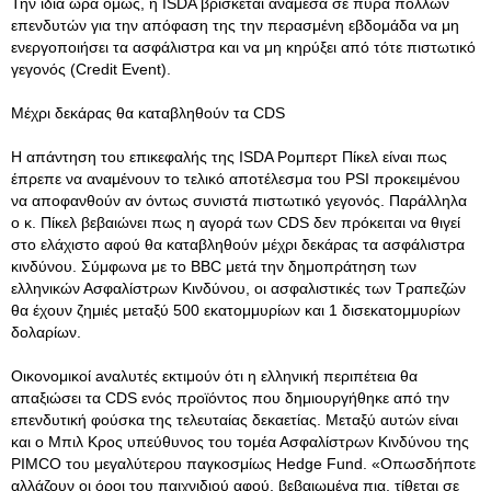
Την ίδια ώρα όμως, η ISDA βρίσκεται ανάμεσα σε πυρά πολλών
επενδυτών για την απόφαση της την περασμένη εβδομάδα να μη
ενεργοποιήσει τα ασφάλιστρα και να μη κηρύξει από τότε πιστωτικό
γεγονός (Credit Event).
Μέχρι δεκάρας θα καταβληθούν τα CDS
Η απάντηση του επικεφαλής της ISDA Ρομπερτ Πίκελ είναι πως
έπρεπε να αναμένουν το τελικό αποτέλεσμα του PSI προκειμένου
να αποφανθούν αν όντως συνιστά πιστωτικό γεγονός. Παράλληλα
ο κ. Πίκελ βεβαιώνει πως η αγορά των CDS δεν πρόκειται να θιγεί
στο ελάχιστο αφού θα καταβληθούν μέχρι δεκάρας τα ασφάλιστρα
κινδύνου. Σύμφωνα με το BBC μετά την δημοπράτηση των
ελληνικών Ασφαλίστρων Κινδύνου, οι ασφαλιστικές των Τραπεζών
θα έχουν ζημιές μεταξύ 500 εκατομμυρίων και 1 δισεκατομμυρίων
δολαρίων.
Οικονομικοί aναλυτές εκτιμούν ότι η ελληνική περιπέτεια θα
απαξιώσει τα CDS ενός προϊόντος που δημιουργήθηκε από την
επενδυτική φούσκα της τελευταίας δεκαετίας. Μεταξύ αυτών είναι
και ο Μπιλ Κρος υπεύθυνος του τομέα Ασφαλίστρων Κινδύνου της
PIMCO του μεγαλύτερου παγκοσμίως Hedge Fund. «Οπωσδήποτε
αλλάζουν οι όροι του παιχνιδιού αφού, βεβαιωμένα πια, τίθεται σε