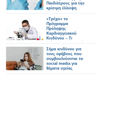
Παιδιάτρους για την
κρίσιμη έλλειψη
εμβολίων
πνευμονιοκόκκου
«Τρέχει» το
Πρόγραμμα
Πρόληψης
Καρδιαγγειακού
Κινδύνου – Τι
δείχνουν τα στοιχεία
Σήμα κινδύνου για
τους εφήβους που
συμβουλεύονται τα
social media για
θέματα υγείας