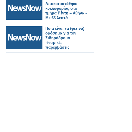
Ηνωμένο Βασίλειο -
Αποκαταστάθηκε
με τρένα κάθε πέντε
κυκλοφορίας στο
λεπτά
τμήμα Ρέντη – Αθήνα -
Με 63 λεπτά
καθυστέρηση
αναχώρησε η
Ποια είναι τα (φετινά)
αμαξοστοιχία IC50.
ορόσημα για τον
Αποζημιώσεις στους
Σιδηρόδρομο
επιβάτες.
-θεσμικές
παρεμβάσεις