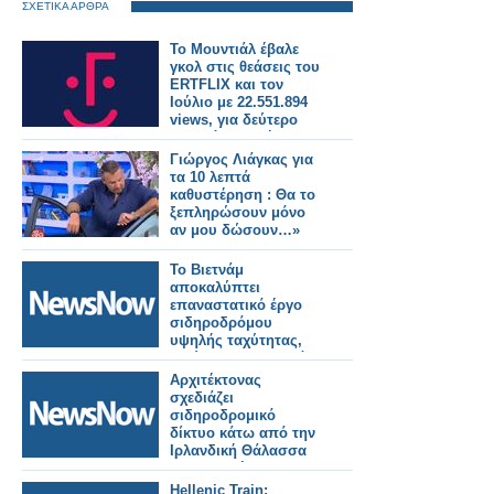
ΣΧΕΤΙΚΑ ΑΡΘΡΑ
Το Μουντιάλ έβαλε
γκολ στις θεάσεις του
ERTFLIX και τον
Ιούλιο με 22.551.894
views, για δεύτερο
συνεχόμενο μήνα
Γιώργος Λιάγκας για
τα 10 λεπτά
καθυστέρηση : Θα το
ξεπληρώσουν μόνο
αν μου δώσουν…»
Το Βιετνάμ
αποκαλύπτει
επαναστατικό έργο
σιδηροδρόμου
υψηλής ταχύτητας,
μειώνοντας τον χρόνο
ταξιδιού από το Ανόι
Αρχιτέκτονας
στον κόλπο Χαλόνγκ
σχεδιάζει
σε μόλις 30 λεπτά!
σιδηροδρομικό
δίκτυο κάτω από την
Ιρλανδική Θάλασσα
που συνδέει το
Δουβλίνο με το
Hellenic Train: