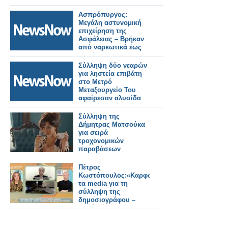
Ασπρόπυργος:
Μεγάλη αστυνομική
επιχείρηση της
Ασφάλειας – Βρήκαν
από ναρκωτικά έως
υλικό του ΟΣΕ
Σύλληψη δύο νεαρών
για ληστεία επιβάτη
στο Μετρό
Μεταξουργείο Του
αφαίρεσαν αλυσίδα
λαιμού ασκώντας βία
Σύλληψη της
Δήμητρας Ματσούκα
για σειρά
τροχονομικών
παραβάσεων
Πέτρος
Κωστόπουλος:«Καρφώνει»
τα media για τη
σύλληψη της
δημοσιογράφου –
«Εγώ θέλω να
ακούσω το όνομα,
μπορώ;»