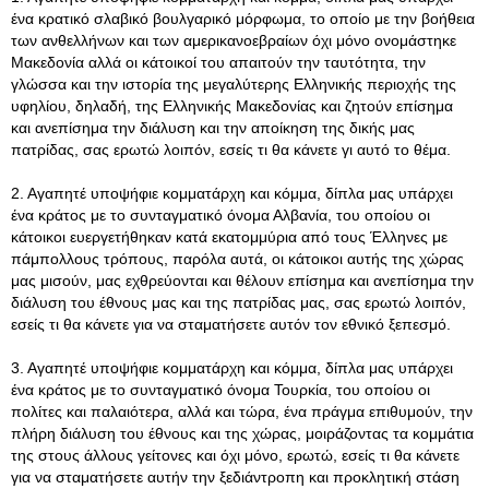
ένα κρατικό σλαβικό βουλγαρικό μόρφωμα, το οποίο με την βοήθεια
των ανθελλήνων και των αμερικανοεβραίων όχι μόνο ονομάστηκε
Μακεδονία αλλά οι κάτοικοί του απαιτούν την ταυτότητα, την
γλώσσα και την ιστορία της μεγαλύτερης Ελληνικής περιοχής της
υφηλίου, δηλαδή, της Ελληνικής Μακεδονίας και ζητούν επίσημα
και ανεπίσημα την διάλυση και την αποίκηση της δικής μας
πατρίδας, σας ερωτώ λοιπόν, εσείς τι θα κάνετε γι αυτό το θέμα.
2. Αγαπητέ υποψήφιε κομματάρχη και κόμμα, δίπλα μας υπάρχει
ένα κράτος με το συνταγματικό όνομα Αλβανία, του οποίου οι
κάτοικοι ευεργετήθηκαν κατά εκατομμύρια από τους Έλληνες με
πάμπολλους τρόπους, παρόλα αυτά, οι κάτοικοι αυτής της χώρας
μας μισούν, μας εχθρεύονται και θέλουν επίσημα και ανεπίσημα την
διάλυση του έθνους μας και της πατρίδας μας, σας ερωτώ λοιπόν,
εσείς τι θα κάνετε για να σταματήσετε αυτόν τον εθνικό ξεπεσμό.
3. Αγαπητέ υποψήφιε κομματάρχη και κόμμα, δίπλα μας υπάρχει
ένα κράτος με το συνταγματικό όνομα Τουρκία, του οποίου οι
πολίτες και παλαιότερα, αλλά και τώρα, ένα πράγμα επιθυμούν, την
πλήρη διάλυση του έθνους και της χώρας, μοιράζοντας τα κομμάτια
της στους άλλους γείτονες και όχι μόνο, ερωτώ, εσείς τι θα κάνετε
για να σταματήσετε αυτήν την ξεδιάντροπη και προκλητική στάση