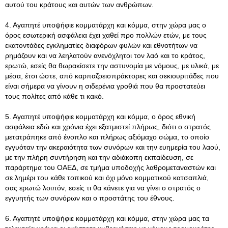
αυτού του κράτους και αυτών των ανθρώπων.
4. Αγαπητέ υποψήφιε κομματάρχη και κόμμα, στην χώρα μας ο
όρος εσωτερική ασφάλεια έχει χαθεί προ πολλών ετών, με τους
εκατοντάδες εγκληματίες διαφόρων φυλών και εθνοτήτων να
ρημάζουν και να λεηλατούν ανενόχλητοι τον λαό και το κράτος,
ερωτώ, εσείς θα θωρακίσετε την αστυνομία με νόμους, με υλικά, με
μέσα, έτσι ώστε, από καρπαζοεισπράκτορες και σεκιουριτάδες που
είναι σήμερα να γίνουν η σιδερένια γροθιά που θα προστατεύει
τους πολίτες από κάθε τι κακό.
5. Αγαπητέ υποψήφιε κομματάρχη και κόμμα, ο όρος εθνική
ασφάλεια εδώ και χρόνια έχει εξατμιστεί πλήρως, διότι ο στρατός
μετατράπηκε από ένοπλο και πλήρως αξιόμαχο σώμα, το οποίο
εγγυόταν την ακεραιότητα των συνόρων και την ευημερία του λαού,
με την πλήρη συντήρηση και την αδιάκοπη εκπαίδευση, σε
παράρτημα του ΟΑΕΔ, σε τμήμα υποδοχής λαθρομεταναστών και
σε λημέρι του κάθε τοπικού και όχι μόνο κομματικού κατσαπλιά,
σας ερωτώ λοιπόν, εσείς τι θα κάνετε για να γίνει ο στρατός ο
εγγυητής των συνόρων και ο προστάτης του έθνους.
6. Αγαπητέ υποψήφιε κομματάρχη και κόμμα, στην χώρα μας τα