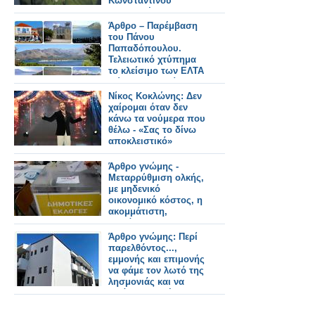
Κωνσταντίνου
Μπαλωμένου
Άρθρο – Παρέμβαση
του Πάνου
Παπαδόπουλου.
Τελειωτικό χτύπημα
το κλείσιμο των ΕΛΤΑ
Μύτικα! Χερσαία
Ζώνη Λιμένα –
Νίκος Κοκλώνης: Δεν
Τοποθέτηση νέας
χαίρομαι όταν δεν
προβλήτας και
κάνω τα νούμερα που
Κοινοτικό Γραφείο,
θέλω - «Σας το δίνω
δεν μπορούν άλλο να
αποκλειστικό»
περιμένουν!
Άρθρο γνώμης -
Μεταρρύθμιση ολκής,
με μηδενικό
οικονομικό κόστος, η
ακομμάτιστη,
ανεξάρτητη και
διεκδικητική τοπική
Άρθρο γνώμης: Περί
αυτοδιοίκηση.
παρελθόντος...,
εμμονής και επιμονής
να φάμε τον λωτό της
λησμονιάς και να
ξεχάσουμε τι έγινε
στον Δήμο