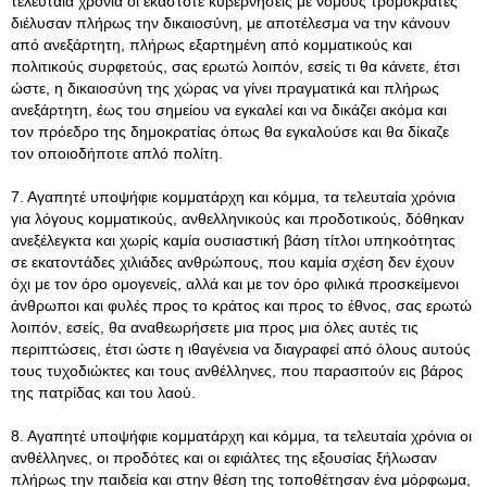
τελευταία χρόνια οι εκάστοτε κυβερνήσεις με νόμους τρομοκράτες
διέλυσαν πλήρως την δικαιοσύνη, με αποτέλεσμα να την κάνουν
από ανεξάρτητη, πλήρως εξαρτημένη από κομματικούς και
πολιτικούς συρφετούς, σας ερωτώ λοιπόν, εσείς τι θα κάνετε, έτσι
ώστε, η δικαιοσύνη της χώρας να γίνει πραγματικά και πλήρως
ανεξάρτητη, έως του σημείου να εγκαλεί και να δικάζει ακόμα και
τον πρόεδρο της δημοκρατίας όπως θα εγκαλούσε και θα δίκαζε
τον οποιοδήποτε απλό πολίτη.
7. Αγαπητέ υποψήφιε κομματάρχη και κόμμα, τα τελευταία χρόνια
για λόγους κομματικούς, ανθελληνικούς και προδοτικούς, δόθηκαν
ανεξέλεγκτα και χωρίς καμία ουσιαστική βάση τίτλοι υπηκοότητας
σε εκατοντάδες χιλιάδες ανθρώπους, που καμία σχέση δεν έχουν
όχι με τον όρο ομογενείς, αλλά και με τον όρο φιλικά προσκείμενοι
άνθρωποι και φυλές προς το κράτος και προς το έθνος, σας ερωτώ
λοιπόν, εσείς, θα αναθεωρήσετε μια προς μια όλες αυτές τις
περιπτώσεις, έτσι ώστε η ιθαγένεια να διαγραφεί από όλους αυτούς
τους τυχοδιώκτες και τους ανθέλληνες, που παρασιτούν εις βάρος
της πατρίδας και του λαού.
8. Αγαπητέ υποψήφιε κομματάρχη και κόμμα, τα τελευταία χρόνια οι
ανθέλληνες, οι προδότες και οι εφιάλτες της εξουσίας ξήλωσαν
πλήρως την παιδεία και στην θέση της τοποθέτησαν ένα μόρφωμα,