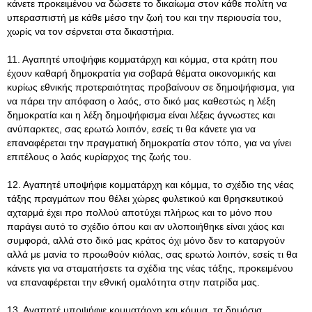
κάνετε προκειμένου να δώσετε το δικαίωμα στον κάθε πολίτη να
υπερασπιστή με κάθε μέσο την ζωή του και την περιουσία του,
χωρίς να τον σέρνεται στα δικαστήρια.
11. Αγαπητέ υποψήφιε κομματάρχη και κόμμα, στα κράτη που
έχουν καθαρή δημοκρατία για σοβαρά θέματα οικονομικής και
κυρίως εθνικής προτεραιότητας προβαίνουν σε δημοψήφισμα, για
να πάρει την απόφαση ο λαός, στο δικό μας καθεστώς η λέξη
δημοκρατία και η λέξη δημοψήφισμα είναι λέξεις άγνωστες και
ανύπαρκτες, σας ερωτώ λοιπόν, εσείς τι θα κάνετε για να
επαναφέρεται την πραγματική δημοκρατία στον τόπο, για να γίνει
επιτέλους ο λαός κυρίαρχος της ζωής του.
12. Αγαπητέ υποψήφιε κομματάρχη και κόμμα, το σχέδιο της νέας
τάξης πραγμάτων που θέλει χώρες φυλετικού και θρησκευτικού
αχταρμά έχει προ πολλού αποτύχει πλήρως και το μόνο που
παράγει αυτό το σχέδιο όπου και αν υλοποιήθηκε είναι χάος και
συμφορά, αλλά στο δικό μας κράτος όχι μόνο δεν το καταργούν
αλλά με μανία το προωθούν κιόλας, σας ερωτώ λοιπόν, εσείς τι θα
κάνετε για να σταματήσετε τα σχέδια της νέας τάξης, προκειμένου
να επαναφέρεται την εθνική ομαλότητα στην πατρίδα μας.
13. Αγαπητέ υποψήφιε κομματάρχη και κόμμα, τα δημόσια