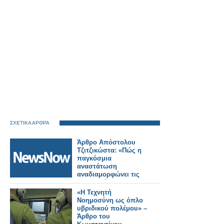
ΣΧΕΤΙΚΑ ΑΡΘΡΑ
Άρθρο Απόστολου
Τζιτζικώστα: «Πώς η
παγκόσμια
αναστάτωση
αναδιαμορφώνει τις
μεταφορές και τον
τουρισμό»
«Η Τεχνητή
Νοημοσύνη ως όπλο
υβριδικού πολέμου» –
Άρθρο του