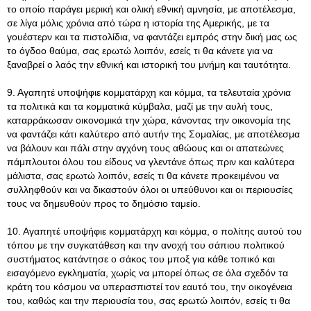
το οποίο παράγει μερική και ολική εθνική αμνησία, με αποτέλεσμα,
σε λίγα μόλις χρόνια από τώρα η ιστορία της Αμερικής, με τα
γουέστερν και τα πιστολίδια, να φαντάζει εμπρός στην δική μας ως
το όγδοο θαύμα, σας ερωτώ λοιπόν, εσείς τι θα κάνετε για να
ξαναβρεί ο λαός την εθνική και ιστορική του μνήμη και ταυτότητα.
9. Αγαπητέ υποψήφιε κομματάρχη και κόμμα, τα τελευταία χρόνια
τα πολιτικά και τα κομματικά κύμβαλα, μαζί με την αυλή τους,
καταρράκωσαν οικονομικά την χώρα, κάνοντας την οικονομία της
να φαντάζει κάτι καλύτερο από αυτήν της Σομαλίας, με αποτέλεσμα
να βάλουν και πάλι στην αγχόνη τους αθώους και οι απατεώνες
πάμπλουτοι όλου του είδους να γλεντάνε όπως πριν και καλύτερα
μάλιστα, σας ερωτώ λοιπόν, εσείς τι θα κάνετε προκειμένου να
συλληφθούν και να δικαστούν όλοι οι υπεύθυνοι και οι περιουσίες
τους να δημευθούν προς το δημόσιο ταμείο.
10. Αγαπητέ υποψήφιε κομματάρχη και κόμμα, ο πολίτης αυτού του
τόπου με την συγκατάθεση και την ανοχή του σάπιου πολιτικού
συστήματος κατάντησε ο σάκος του μποξ για κάθε τοπικό και
εισαγόμενο εγκληματία, χωρίς να μπορεί όπως σε όλα σχεδόν τα
κράτη του κόσμου να υπερασπιστεί τον εαυτό του, την οικογένεια
του, καθώς και την περιουσία του, σας ερωτώ λοιπόν, εσείς τι θα