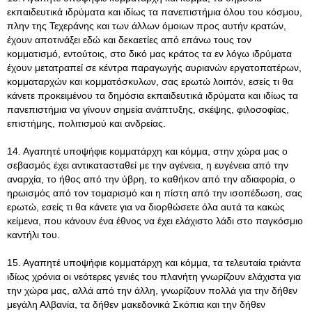
εκπαιδευτικά ιδρύματα και ιδίως τα πανεπιστήμια όλου του κόσμου,
πλην της Τεχεράνης και των άλλων όμοιων προς αυτήν κρατών,
έχουν αποτινάξει εδώ και δεκαετίες από επάνω τους τον
κομματισμό, εντούτοις, στο δικό μας κράτος τα εν λόγω ιδρύματα
έχουν μετατραπεί σε κέντρα παραγωγής αυριανών εργατοπατέρων,
κομματαρχών και κομματόσκυλων, σας ερωτώ λοιπόν, εσείς τι θα
κάνετε προκειμένου τα δημόσια εκπαιδευτικά ιδρύματα και ιδίως τα
πανεπιστήμια να γίνουν σημεία ανάπτυξης, σκέψης, φιλοσοφίας,
επιστήμης, πολιτισμού και ανδρείας.
14. Αγαπητέ υποψήφιε κομματάρχη και κόμμα, στην χώρα μας ο
σεβασμός έχει αντικατασταθεί με την αγένεια, η ευγένεια από την
αναρχία, το ήθος από την ύβρη, το καθήκον από την αδιαφορία, ο
ηρωισμός από τον τομαρισμό και η πίστη από την ισοπέδωση, σας
ερωτώ, εσείς τι θα κάνετε για να διορθώσετε όλα αυτά τα κακώς
κείμενα, που κάνουν ένα έθνος να έχει ελάχιστο λάδι στο παγκόσμιο
καντήλι του.
15. Αγαπητέ υποψήφιε κομματάρχη και κόμμα, τα τελευταία τριάντα
ιδίως χρόνια οι νεότερες γενιές του πλανήτη γνωρίζουν ελάχιστα για
την χώρα μας, αλλά από την άλλη, γνωρίζουν πολλά για την δήθεν
μεγάλη Αλβανία, τα δήθεν μακεδονικά Σκόπια και την δήθεν