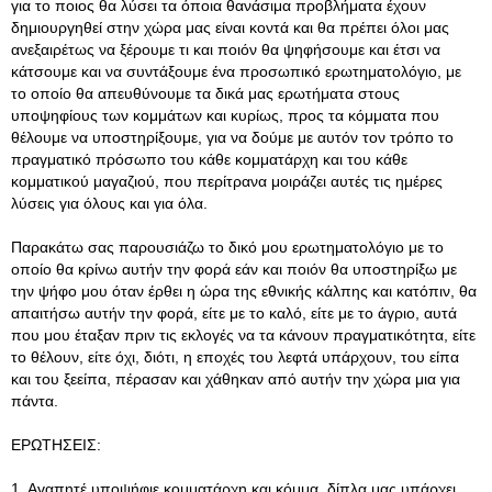
για το ποιος θα λύσει τα όποια θανάσιμα προβλήματα έχουν
δημιουργηθεί στην χώρα μας είναι κοντά και θα πρέπει όλοι μας
ανεξαιρέτως να ξέρουμε τι και ποιόν θα ψηφήσουμε και έτσι να
κάτσουμε και να συντάξουμε ένα προσωπικό ερωτηματολόγιο, με
το οποίο θα απευθύνουμε τα δικά μας ερωτήματα στους
υποψηφίους των κομμάτων και κυρίως, προς τα κόμματα που
θέλουμε να υποστηρίξουμε, για να δούμε με αυτόν τον τρόπο το
πραγματικό πρόσωπο του κάθε κομματάρχη και του κάθε
κομματικού μαγαζιού, που περίτρανα μοιράζει αυτές τις ημέρες
λύσεις για όλους και για όλα.
Παρακάτω σας παρουσιάζω το δικό μου ερωτηματολόγιο με το
οποίο θα κρίνω αυτήν την φορά εάν και ποιόν θα υποστηρίξω με
την ψήφο μου όταν έρθει η ώρα της εθνικής κάλπης και κατόπιν, θα
απαιτήσω αυτήν την φορά, είτε με το καλό, είτε με το άγριο, αυτά
που μου έταξαν πριν τις εκλογές να τα κάνουν πραγματικότητα, είτε
το θέλουν, είτε όχι, διότι, η εποχές του λεφτά υπάρχουν, του είπα
και του ξεείπα, πέρασαν και χάθηκαν από αυτήν την χώρα μια για
πάντα.
ΕΡΩΤΗΣΕΙΣ:
1
. Αγαπητέ υποψήφιε κομματάρχη και κόμμα, δίπλα μας υπάρχει