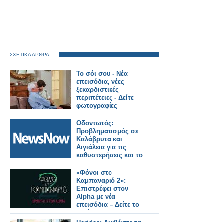
ΣΧΕΤΙΚΑ ΑΡΘΡΑ
Το σόι σου - Νέα
επεισόδια, νέες
ξεκαρδιστικές
περιπέτειες - Δείτε
φωτογραφίες
Οδοντωτός:
Προβληματισμός σε
Καλάβρυτα και
Αιγιάλεια για τις
καθυστερήσεις και το
μέλλον της ιστορικής
σιδηροδρομικής
«Φόνοι στο
γραμμής.
Καμπαναριό 2»:
Επιστρέφει στον
Alpha με νέα
επεισόδια – Δείτε το
πρώτο trailer!