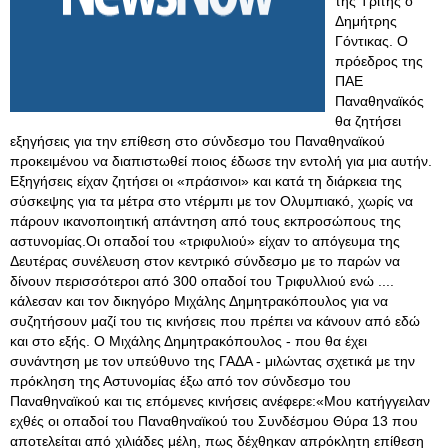
της Τρίτης ο
Δημήτρης
Γόντικας. Ο
πρόεδρος της
ΠΑΕ
Παναθηναϊκός
θα ζητήσει
εξηγήσεις για την επίθεση στο σύνδεσμο του Παναθηναϊκού
προκειμένου να διαπιστωθεί ποιος έδωσε την εντολή για μια αυτήν.
Εξηγήσεις είχαν ζητήσει οι «πράσινοι» και κατά τη διάρκεια της
σύσκεψης για τα μέτρα στο ντέρμπι με τον Ολυμπιακό, χωρίς να
πάρουν ικανοποιητική απάντηση από τους εκπροσώπους της
αστυνομίας.Οι οπαδοί του «τριφυλιού» είχαν το απόγευμα της
Δευτέρας συνέλευση στον κεντρικό σύνδεσμο με το παρών να
δίνουν περισσότεροι από 300 οπαδοί του Τριφυλλιού ενώ ....
κάλεσαν και τον δικηγόρο Μιχάλης Δημητρακόπουλος για να
συζητήσουν μαζί του τις κινήσεις που πρέπει να κάνουν από εδώ
και στο εξής. Ο Μιχάλης Δημητρακόπουλος - που θα έχει
συνάντηση με τον υπεύθυνο της ΓΑΔΑ - μιλώντας σχετικά με την
πρόκληση της Αστυνομίας έξω από τον σύνδεσμο του
Παναθηναϊκού και τις επόμενες κινήσεις ανέφερε:«Μου κατήγγειλαν
εχθές οι οπαδοί του Παναθηναϊκού του Συνδέσμου Θύρα 13 που
αποτελείται από χιλιάδες μέλη, πως δέχθηκαν απρόκλητη επίθεση