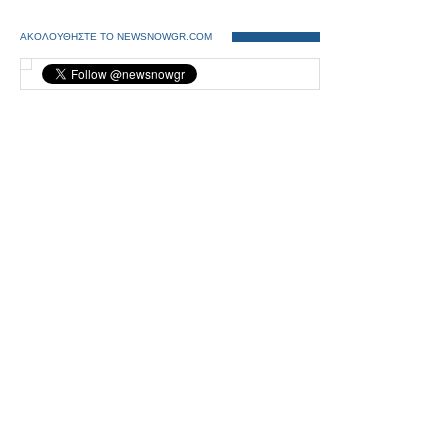
ΑΚΟΛΟΥΘΗΣΤΕ ΤΟ NEWSNOWGR.COM