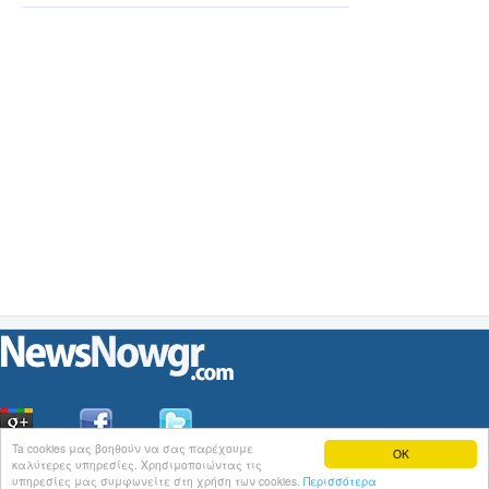
Ta cookies μας βοηθούν να σας παρέχουμε
OK
καλύτερες υπηρεσίες. Χρησιμοποιώντας τις
Οι
Ειδήσεις
του NewsNowgr.com στο
iNews
υπηρεσίες μας συμφωνείτε στη χρήση των cookies.
Περισσότερα