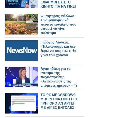
ΕΦΑΡΜΟΓΕΣ ΣΤΟ
ΚΙΝΗΤΟ ΓΙΑ ΝΑ ΓΙΝΕΙ
ΠΙΟ ΓΡΗΓΟΡΟ
Φυσητήρας φύλλων.
Ένα φαινομενικά
περιττό εργαλείο που
μπορεί να γίνει
πολύτιμο
Γιώργος Λιάγκας:
«Τελειώνουμε και δεν
ξέρω να σας πω τι θα
γίνει του χρόνου
Αγαπηδάκη για τα
ενέσιμα της
παχυσαρκίας:
«Ανακοινώσεις τις
επόμενες ημέρες» – Τι
θα γίνει με τους ήδη
ενταγμένους
TO PC ME WINDOWS
δικαιούχους (video)
ΜΠΟΡΕΙ ΝΑ ΓΙΝΕΙ ΠΙΟ
ΓΡΗΓΟΡΟ ΑΝ ΑΡΓΕΙ
ΜΕ ΛΙΓΕΣ ΕΝΤΟΛΕΣ