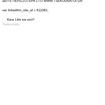
ΔΕΙΤΕ ΠΕΡΙΣΣΟΤΕΡΑ ΣΤΟ WWW.TSEKOURATOI.GR
var linkwithin_site_id = 811081;
Κανε Like και εσύ!!
Tsekouratoi