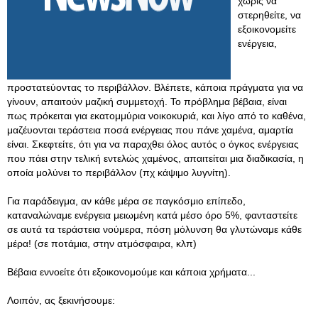
χωρίς να
στερηθείτε, να
εξοικονομείτε
ενέργεια,
προστατεύοντας το περιβάλλον. Βλέπετε, κάποια πράγματα για να
γίνουν, απαιτούν μαζική συμμετοχή. Το πρόβλημα βέβαια, είναι
πως πρόκειται για εκατομμύρια νοικοκυριά, και λίγο από το καθένα,
μαζέυονται τεράστεια ποσά ενέργειας που πάνε χαμένα, αμαρτία
είναι. Σκεφτείτε, ότι για να παραχθει όλος αυτός ο όγκος ενέργειας
που πάει στην τελική εντελώς χαμένος, απαιτείται μια διαδικασία, η
οποία μολύνει το περιβάλλον (πχ κάψιμο λυγνίτη).
Για παράδειγμα, αν κάθε μέρα σε παγκόσμιο επίπεδο,
καταναλώναμε ενέργεια μειωμένη κατά μέσο όρο 5%, φανταστείτε
σε αυτά τα τεράστεια νούμερα, πόση μόλυνση θα γλυτώναμε κάθε
μέρα! (σε ποτάμια, στην ατμόσφαιρα, κλπ)
Βέβαια εννοείτε ότι εξοικονομούμε και κάποια χρήματα...
Λοιπόν, ας ξεκινήσουμε: