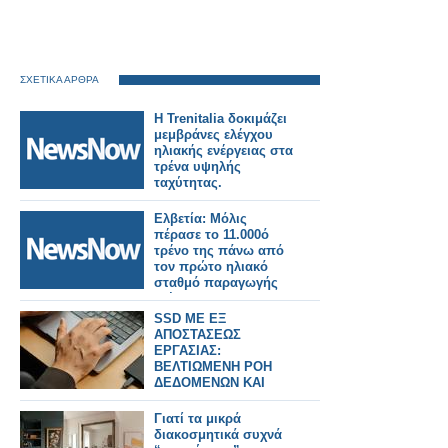
ΣΧΕΤΙΚΑ ΑΡΘΡΑ
Η Trenitalia δοκιμάζει
μεμβράνες ελέγχου
ηλιακής ενέργειας στα
τρένα υψηλής
ταχύτητας.
Ελβετία: Μόλις
πέρασε το 11.000ό
τρένο της πάνω από
τον πρώτο ηλιακό
σταθμό παραγωγής
ενέργειας στον
κόσμο.
SSD ME ΕΞ
ΑΠΟΣΤΑΣΕΩΣ
ΕΡΓΑΣΙΑΣ:
ΒΕΛΤΙΩΜΕΝΗ ΡΟΗ
ΔΕΔΟΜΕΝΩΝ ΚΑΙ
ΕΞΟΙΚΟΝΟΜΗΣΗ
ΧΡΟΝΟΥ
Γιατί τα μικρά
διακοσμητικά συχνά