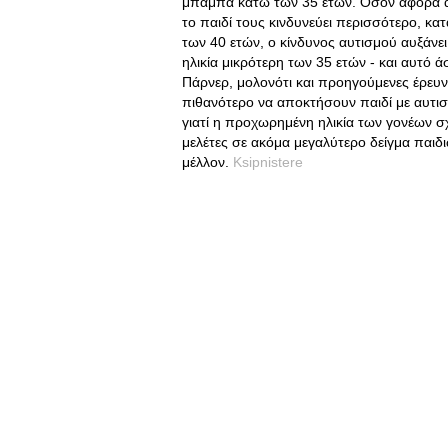
μπαμπά κάτω των 35 ετών. Όσον αφορά αντ
το παιδί τους κινδυνεύει περισσότερο, κ
των 40 ετών, ο κίνδυνος αυτισμού αυξάνε
ηλικία μικρότερη των 35 ετών - και αυτό 
Πάρνερ, μολονότι και προηγούμενες έρευνες 
πιθανότερο να αποκτήσουν παιδί με αυτισ
γιατί η προχωρημένη ηλικία των γονέων σχε
μελέτες σε ακόμα μεγαλύτερο δείγμα παιδ
μέλλον.
Ksipnistere