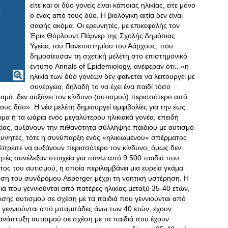
είτε και οι δύο γονείς είναι κάποιας ηλικίας, είτε μόνο
ο ένας από τους δύο. Η βιολογική αιτία δεν είναι
σαφής ακόμα. Οι ερευνητές, με επικεφαλής τον
Έρικ Θόρλουντ Πάρνερ της Σχολής Δημόσιας
Υγείας του Πανεπιστημίου του Αάρχους, που
δημοσίευσαν τη σχετική μελέτη στο επιστημονικό
έντυπο Annals of Epidemiology, ανέφεραν ότι.. «η
ηλικία των δύο γονέων δεν φαίνεται να λειτουργεί με
συνέργεια, δηλαδή το να έχει ένα παιδί τόσο
μά, δεν αυξάνει τον κίνδυνο (αυτισμού) περισσότερο από
τους δύο». Η νέα μελέτη δημιουργεί αμφιβολίες για την έως
α ή τα ωάρια ενός μεγαλύτερου ηλικιακά γονέα, επειδή
κίας, αυξάνουν την πιθανότητα σύλληψης παιδιού με αυτισμό
ρευνητές, τότε η συνύπαρξη ενός «ηλικιωμένου» σπέρματος
 έπρεπε να αυξάνουν περισσότερο τον κίνδυνο, όμως δεν
υνητές συνέλεξαν στοιχεία για πάνω από 9.500 παιδιά που
τος του αυτισμού, η οποία περιλαμβάνει μια ευρεία γκάμα
η του συνδρόμου Asperger μέχρι τη νοητική υστέρηση. Η
ιά που γεννιούνται από πατέρες ηλικίας μεταξύ 35-40 ετών,
σης αυτισμού σε σχέση με τα παιδιά που γεννιούνται από
υ γεννιούνται από μπαμπάδες άνω των 40 ετών, έχουν
ανάπτυξη αυτισμού σε σχέση με τα παιδιά που έχουν