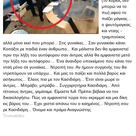
(το κύριος δεν
μπορώ να το
πω),αφού το
παίζει μάγκας...
ο ψευτόμαγκας,
και νταης -
τραμπούκος
αλλά μόνο εκεί που μπορεί... Στις γυναίκες... Σαν γυναικάκι κάνει.
Κοιτάξτε ρε παιδιά έναν άνθρωπο... Και μάλιστα δεν θα εμφανιστεί
πριν την λήξη του αυτόφορου σαν άντρας αλλά θα εμφανιστεί μετά
την λήξη του αυτόφορου.... Ένα άνανδρο υποκείμενο που κάνει τον
νταή μόνο σε γυναίκες... Ντροπή του. Αν ήμουν συγγενής του θα
ντρεπόμουν να υπάρχω... Και μας το παίζει και πολλά βαρύς και
ασήκωτος... Έλεος πια με τον Κασιδιάρη... Έτσι είναι μωρέ οι
άντρες... Μπράβο, μπράβο... Συγχαρητήρια Κασιδιάρη... Από
τέτοιους άντρες, γεμίσαμε. Είμαστε full. Πρέπει βέβαια να τον
δικαιολογήσω. Πώς να εμφανιστεί τώρα που εκρεμμεί και μια δίκη
εις βάρος του... Έχει χεστεί απάνω του ο καημένος... Ντροπή σου
ρε Κασιδιάρη... Όνομα και πράμα Αναγνώστης
Tromaktiko