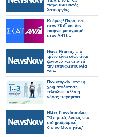
Τέμπη, το ETCS
παραμένει εκτός
λειτουργίας.
Κι όμως! Παραμένει
στον ΣΚΑΪ και δεν
παίρνει μεταγραφή
στον ΑΝΤ1...
Ηλίας Νταίβις: «Το
τρένο είναι εδώ, είναι
ζωντανό και απαιτεί
την επαναλειτουργία
του».
Παχυσαρκία: όταν η
χρηματοδότηση
τελειώνει, αλλά η
νόσος παραμένει
Ηλίας Γιαννόπουλος:
"Όχι μισές λύσεις στο
σιδηροδρομικό
δίκτυο Μεσσηνίας"