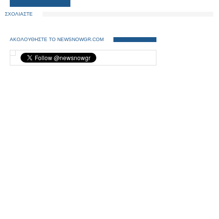
ΣΧΟΛΙΑΣΤΕ
ΑΚΟΛΟΥΘΗΣΤΕ ΤΟ NEWSNOWGR.COM