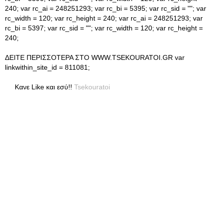
240; var rc_ai = 248251293; var rc_bi = 5395; var rc_sid = ""; var
rc_width = 120; var rc_height = 240; var rc_ai = 248251293; var
rc_bi = 5397; var rc_sid = ""; var rc_width = 120; var rc_height =
240;
ΔΕΙΤΕ ΠΕΡΙΣΣΟΤΕΡΑ ΣΤΟ WWW.TSEKOURATOI.GR var
linkwithin_site_id = 811081;
Κανε Like και εσύ!!
Tsekouratoi