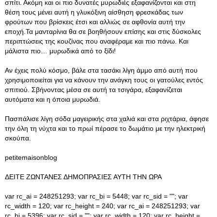
σπίτι. Ακόμη και οι πιο δυνατές μυρωδιές εξαφανίζονται και στη
θέση τους μένει αυτή η γλυκόξινη αίσθηση φρεσκάδας των
φρούτων που βρίσκεις έτσι και αλλιώς σε αφθονία αυτή την
εποχή.Τα μανταρίνια θα σε βοηθήσουν επίσης και στις δύσκολες
περιπτώσεις της κουζίνας που αναφέραμε και πιο πάνω. Και
μάλιστα πιο… μυρωδικά από το ξίδι!
Αν έχεις πολύ κόσμο, βάλε στα τασάκι λίγη άμμο από αυτή που
χρησιμοποιείται για να κάνουν την ανάγκη τους οι γατούλες εντός
σπιτιού. Σβήνοντας μέσα σε αυτή τα τσιγάρα, εξαφανίζεται
αυτόματα και η όποια μυρωδιά.
Πασπάλισε λίγη σόδα μαγειρικής στα χαλιά και στα ριχτάρια, άφησε
την όλη τη νύχτα και το πρωί πέρασε το δωμάτιο με την ηλεκτρική
σκούπα.
petitemaisonblog
ΔΕΙΤΕ ΖΩΝΤΑΝΕΣ ΔΗΜΟΠΡΑΣΙΕΣ ΑΥΤΗ ΤΗΝ ΩΡΑ
var rc_ai = 248251293; var rc_bi = 5448; var rc_sid = ""; var
rc_width = 120; var rc_height = 240; var rc_ai = 248251293; var
rc_bi = 5396; var rc_sid = ""; var rc_width = 120; var rc_height =