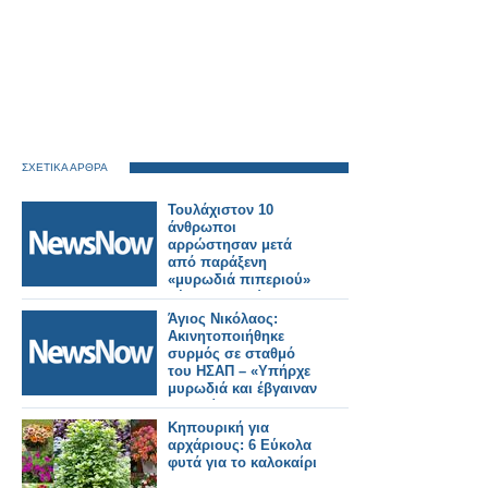
ΣΧΕΤΙΚΑ ΑΡΘΡΑ
Τουλάχιστον 10
άνθρωποι
αρρώστησαν μετά
από παράξενη
«μυρωδιά πιπεριού»
μέσα σε κινούμενο
τρένο στην Ιαπωνία.
Άγιος Νικόλαος:
Ακινητοποιήθηκε
συρμός σε σταθμό
του ΗΣΑΠ – «Υπήρχε
μυρωδιά και έβγαιναν
καπνοί»
καταγγέλλουν
Κηπουρική για
επιβάτες
αρχάριους: 6 Εύκολα
φυτά για το καλοκαίρι