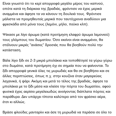
Είναι γνωστό ότι το κερί απορροφά μεγάλο μέρος του καπνού,
οπότε κατά τη διάρκεια της βραδιάς, φρόντισε να έχεις μερικά
αναμμένα και άφησε τα να κάνουν τη δουλειά τους. Φρόντισε
μάλιστα να προμηθευτείς μερικά που ταυτόχρονα αναδύουν μια
φρεσκάδα από μόνα τους (λεμόνι, μήλο, πεύκο κλπ).
Ψέκασε με λίγο άρωμα (κατά προτίμηση ελαφρύ άρωμα λεμονιού)
τους γλόμπους του δωματίου. Όσο εκείνοι είναι αναμμένοι, θα
στέλνουν μικρές "ανάσες" δροσιάς που θα βοηθούν πολύ την
κατάσταση.
Βάλε λίγο ξίδι σε 2-3 μικρά μπολάκια και τοποθέτησέ τα γύρω γύρω
στο δωμάτιο, κατά προτίμηση όχι σε σημεία που να φαίνονται. Το
ξίδι απορροφά γενικά όλες τις μυρωδιές και θα σε βοηθήσει και σε
άλλες περιπτώσεις, όπως π.χ. στην κουζίνα όταν μαγειρεύεις
λαχανικά, ή ψάρι. Ακόμη και μετά το τέλος της βραδιάς, άφησε τα
μπολάκια με το ξίδι μέσα και κλείσε την πόρτα του δωματίου, αφού
φυσικά έχεις αερίσει μεγαλειωδώς ανοίγοντας διάπλατα πόρτες και
παράθυρα. Δεν υπάρχει τίποτα καλύτερο από τον φρέσκο αέρα,
έτσι κι αλλιώς.
Βράσε φλούδες μανταρίνι και άσε τη μυρωδιά να περάσει σε όλο το