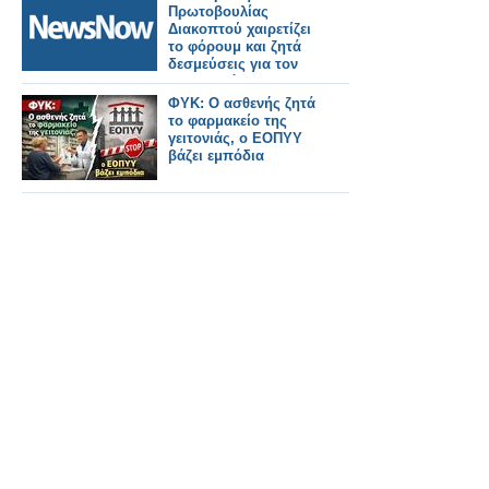
ERTMS και την
Πρωτοβουλίας
επίτευξη των στόχων
Διακοπτού χαιρετίζει
του ΔΕΔ-Μ σε όλη την
το φόρουμ και ζητά
Ευρώπη.
δεσμεύσεις για τον
Οδοντωτό.
ΦΥΚ: Ο ασθενής ζητά
το φαρμακείο της
γειτονιάς, ο ΕΟΠΥΥ
βάζει εμπόδια