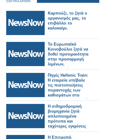
ΣΧΕΤΙΚΑ ΑΡΘΡΑ
Καρπούζι, το ζητά ο
οργανισμός μας, το
επιβάλλει το
καλοκαίρι.
Το Ευρωπαϊκό
Κοινοβούλιο ζητά να
δοθεί προτεραιότητα
στην προσαρμογή
λιμένων,
αεροδρομίων και
σιδηροδρόμων για
Πηγές Hellenic Train:
στρατιωτική χρήση.
H εταιρεία υπέβαλε
τις πιστοποιήσεις
πυραντοχής των
καθισμάτων στo
Intercity 62 που ζητά
η ΡΑΣ
Η σιδηροδρομική
βιομηχανία ζητά
απλοποιημένα
πρότυπα και
ταχύτερες εγκρίσεις
για την επιτάχυνση
της ανάπτυξης του
Η Επιτροπή