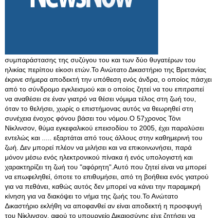
συμπαράστασης της συζύγου του και των δύο θυγατέρων του
ηλικίας περίπου είκοσι ετών.Το Ανώτατο Δικαστήριο της Βρετανίας
έκρινε σήμερα αποδεκτή την υπόθεση ενός άνδρα, ο οποίoς πάσχει
από το σύνδρομο εγκλεισμού και ο οποίος ζητεί να του επιτραπεί
να αναθέσει σε έναν γιατρό να θέσει νόμιμα τέλος στη ζωή του,
όταν το θελήσει, χωρίς ο επιστήμονας αυτός να θεωρηθεί στη
συνέχεια ένοχος φόνου βάσει του νόμου.Ο 57χρονος Τόνι
Νίκλινσον, θύμα εγκεφαλικού επεισοδίου το 2005, έχει παραλύσει
εντελώς και ..... εξαρτάται από τους άλλους στην καθημερινή του
ζωή. Δεν μπορεί πλέον να μιλήσει και να επικοινωνήσει, παρά
μόνον μέσω ενός ηλεκτρονικού πίνακα ή ενός υπολογιστή και
χαρακτηρίζει τη ζωή του "αφόρητη".Αυτό που ζητεί είναι να μπορεί
να επωφεληθεί, όποτε το επιθυμήσει, από τη βοήθεια ενός γιατρού
για να πεθάνει, καθώς αυτός δεν μπορεί να κάνει την παραμικρή
κίνηση για να διακόψει το νήμα της ζωής του.Το Ανώτατο
Δικαστήριο εκλήθη να αποφανθεί αν είναι αποδεκτή η προσφυγή
του Νίκλινσον, αφού το υπουργείο Δικαιοσύνης είχε ζητήσει να