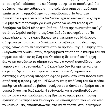
απορριφθεί η εξέταση της υπόθεσης αυτής με το αιτιολογικό ότι η
συζήτηση για την ευθανασία --η οποία είναι σήμερα παράνομη--
εμπίπτει στην αρμοδιότητα του κοινοβουλίου.Το Ανώτατο
Δικαστήριο έκρινε ότι ο Τόνι Νίκλινσον έχει το δικαίωμα να ζητήσει
"να μην είναι παράνομο για έναν γιατρό να δώσει τέλος ή να
βοηθήσει να δοθεί τέλος στη ζωή του βάσει της αναγκαιότητας" γι'
αυτό, αν ληφθεί υπόψη ο μεγάλος βαθμός αναπηρίας του.Το
δικαστήριο επίσης έκρινε βάσιμο το επιχείρημα του Νίκλινσον,
σύμφωνα με το οποίο το δικαίωμα στο σεβασμό της ιδιωτικής
ζωής, όπως αυτό περιγράφεται από το άρθρο 8 της Συνθήκης των
Ανθρωπίνων Δικαιωμάτων, περιλαμβάνει επίσης το δικαίωμα του να
τερματίσει κάποιος τη ζωή του.Ωστόσο η δικαστική αυτή αρχή
έκρινε μη αποδεκτό το αίτημά του για μια γενική επανεξέταση του
νόμου για την ευθανασία
. "Το δικαστήριο δεν θα πρέπει να μπει
σε μια συζήτηση που ανήκει στο κοινοβούλιο", σημείωσε ο
δικαστής.Η σημερινή απόφαση αφορά μόνον στο κατά πόσον είναι
αποδεκτή η προσφυγή του Νίκλινσον και η υπόθεσή του θα πρέπει
εφεξής να εξεταστεί σε βάθος, ανοίγοντας πιθανώς το δρόμο σε μια
μακρά δικαστική διαδικασία.Η ευθανασία και η υποβοηθούμενη
αυτοκτονία είναι παράνομες στη Βρετανία, όμως μια επιτροπή
έρευνας συνέστησε τον Ιανουάριο μια επανεξέταση του νόμου από
το κοινοβούλιο, αποσκοπώντας στο να επιτραπεί στους γιατρούς