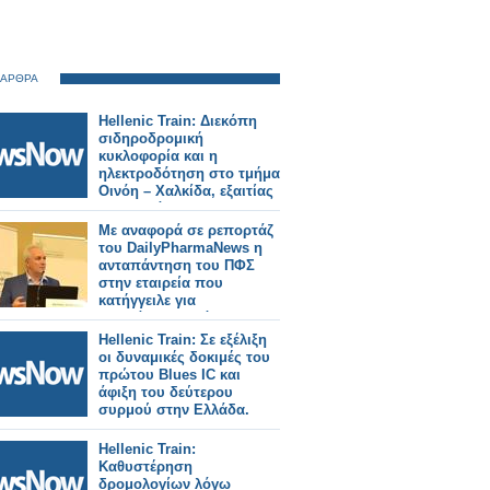
 ΑΡΘΡΑ
Hellenic Train: Διεκόπη
σιδηροδρομική
κυκλοφορία και η
ηλεκτροδότηση στο τμήμα
Οινόη – Χαλκίδα, εξαιτίας
πυρκαγιάς.
Με αναφορά σε ρεπορτάζ
του DailyPharmaNews η
ανταπάντηση του ΠΦΣ
στην εταιρεία που
κατήγγειλε για
απαράδεκτο τρόπο
διάθεσης σκευάσματός
Hellenic Train: Σε εξέλιξη
της
οι δυναμικές δοκιμές του
πρώτου Blues IC και
άφιξη του δεύτερου
συρμού στην Ελλάδα.
Hellenic Train:
Καθυστέρηση
δρομολογίων λόγω