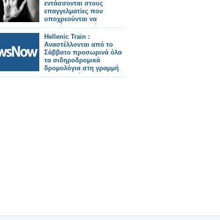
εντάσσονται στους
επαγγελματίες που
υποχρεούνται να
αναφέρουν εγκλήματα
ενδοοικογενειακής βίας
Hellenic Train :
Αναστέλλονται από το
Σάββατο προσωρινά όλα
τα σιδηροδρομικά
δρομολόγια στη γραμμή
Αλεξανδρούπολη –
Ορμένιο .