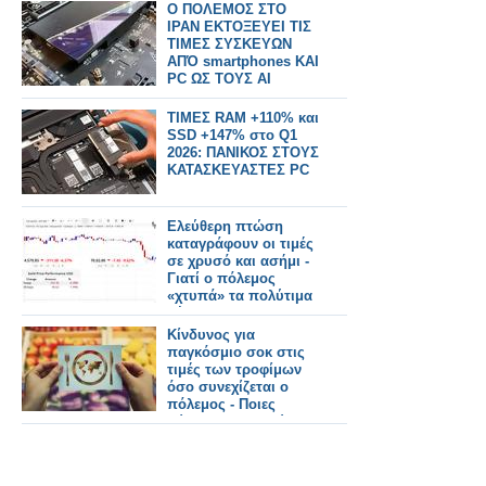
Ο ΠΟΛΕΜΟΣ ΣΤΟ
ΙΡΑΝ ΕΚΤΟΞΕΥΕΙ ΤΙΣ
ΤΙΜΕΣ ΣΥΣΚΕΥΩΝ
ΑΠΌ smartphones ΚΑΙ
PC ΩΣ ΤΟΥΣ AI
servers
ΤΙΜΕΣ RAM +110% και
SSD +147% στο Q1
2026: ΠΑΝΙΚΟΣ ΣΤΟΥΣ
ΚΑΤΑΣΚΕΥΑΣΤΕΣ PC
Eλεύθερη πτώση
καταγράφουν οι τιμές
σε χρυσό και ασήμι -
Γιατί ο πόλεμος
«χτυπά» τα πολύτιμα
μέταλλα
Κίνδυνος για
παγκόσμιο σοκ στις
τιμές των τροφίμων
όσο συνεχίζεται ο
πόλεμος - Ποιες
χώρες θα πληγούν
περισσότερο