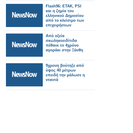
Flash96: ETAK, PSI
και η ζημία του
ελληνικού Δημοσίου
από το κλείσιμο των
επιχειρήσεων
Από οξεία
σκωληκοειδίτιδα
πέθανε το 4χρόνο
αγοράκι στην Ξάνθη
9χρονη βούτηξε από
ύψος 40 μέτρων
επειδή την μάλωσε η
νταντά