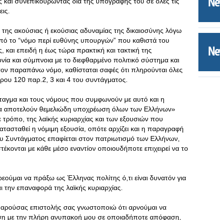
 και συνεπικουρώντας δια της υπογραφής του σε όλες τις
ις.
της ακούσιας ή εκούσιας αδυναμίας της δικαιοσύνης λόγω
πό το “νόμο περί ευθύνης υπουργών” που καθιστά του
, και επειδή η έως τώρα πρακτική και τακτική της
ονία και σύμπνοια με το διεφθαρμένο πολιτικό σύστημα και
τον παραπάνω νόμο, καθίσταται σαφές ότι πληρούνται όλες
ρου 120 παρ.2, 3 και 4 του συντάγματος.
αγμα και τους νόμους που συμφωνούν με αυτό και η
ία αποτελούν θεμελιώδη υποχρέωση όλων των Eλλήνων»
 τρόπο, της λαϊκής κυριαρχίας και των εξουσιών που
τασταθεί η νόμιμη εξουσία, οπότε αρχίζει και η παραγραφή
ου Συντάγματος επαφίεται στον πατριωτισμό των Ελλήνων,
στέκονται με κάθε μέσο εναντίον οποιουδήποτε επιχειρεί να το
εούμαι να πράξω ως Έλληνας πολίτης ό,τι είναι δυνατόν για
 την επαναφορά της λαϊκής κυριαρχίας.
παρούσας επιστολής σας γνωστοποιώ ότι αρνούμαι να
ση με την πλήρη ανυπακοή μου σε οποιαδήποτε απόφαση,