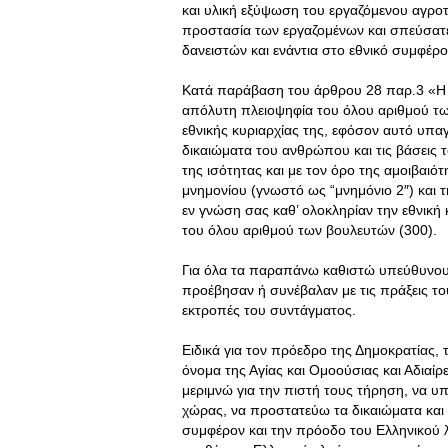
και υλική εξύψωση του εργαζόμενου αγροτ
προστασία των εργαζομένων και σπεύσατε
δανειστών και ενάντια στο εθνικό συμφέρο
Κατά παράβαση του άρθρου 28 παρ.3 «Η Ε
απόλυτη πλειοψηφία του όλου αριθμού τω
εθνικής κυριαρχίας της, εφόσον αυτό υπαγ
δικαιώματα του ανθρώπου και τις βάσεις τ
της ισότητας και με τον όρο της αμοιβαι
μνημονίου (γνωστό ως “μνημόνιο 2″) και
εν γνώση σας καθ’ ολοκληρίαν την εθνική
του όλου αριθμού των βουλευτών (300).
Για όλα τα παραπάνω καθιστώ υπεύθυνου
προέβησαν ή συνέβαλαν με τις πράξεις του
εκτροπές του συντάγματος.
Ειδικά για τον πρόεδρο της Δημοκρατίας, 
όνομα της Αγίας και Ομοούσιας και Αδιαί
μεριμνώ για την πιστή τους τήρηση, να υπ
χώρας, να προστατεύω τα δικαιώματα και 
συμφέρον και την πρόοδο του Ελληνικού λ