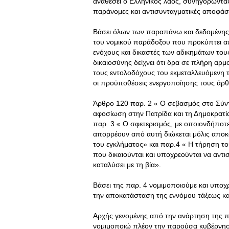
αναθέσει ο Ελληνικός λαός, συνηγορώντας
παράνομες και αντισυνταγματικές αποφάσε
Βάσει όλων των παραπάνω και δεδομένης 
του νομικού παράδοξου που προκύπτει α
ενόχους και δικαστές των αδικημάτων τους
δικαιοσύνης δείχνει ότι δρα σε πλήρη αρμ
τους εντολοδόχους του εκμεταλλευόμενη 
οι προϋποθέσεις ενεργοποίησης τους άρθ
Άρθρο 120 παρ. 2 « O σεβασμός στο Σύντ
αφοσίωση στην Πατρίδα και τη Δημοκρατ
παρ. 3 « O σφετερισμός, με οποιονδήποτε
απορρέουν από αυτή διώκεται μόλις αποκα
του εγκλήματος» και παρ.4 « H τήρηση τ
που δικαιούνται και υποχρεούνται να αντι
καταλύσει με τη βία».
Βάσει της παρ. 4 νομιμοποιούμε και υποχρ
την αποκατάσταση της εννόμου τάξεως και
Αρχής γενομένης από την ανάρτηση της 
νομιμοποιώ πλέον την παρούσα κυβέρνη