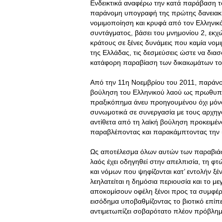
Ενδεικτικά αναφέρω την κατά παράβαση τ
παράνομη υπογραφή της πρώτης δανειακή
νομιμοποίηση και κρυφά από τον Ελληνικό
συντάγματος, βάσει του μνημονίου 2, εκχώ
κράτους σε ξένες δυνάμεις που καμία νομ
της Ελλάδας, τις δεσμεύσεις ώστε να δι
κατάφορη παραβίαση των δικαιωμάτων το
Από την 11η Νοεμβρίου του 2011, παράνομ
βούληση του Ελληνικού λαού ως πρωθυπ
πραξικόπημα άνευ προηγουμένου όχι μόνο
συνωμοτικά σε συνεργασία με τους αρχηγ
αντίθετα από τη λαϊκή βούληση προκειμέ
παραβλέποντας και παρακάμπτοντας την ίδ
Ως αποτέλεσμα όλων αυτών των παραβιάσε
λαός έχει οδηγηθεί στην απελπισία, τη 
και νόμων που ψηφίζονται κατ’ εντολήν ξέ
λεηλατείται η δημόσια περιουσία και το μ
αποκομίσουν οφέλη ξένοι προς τα συμφέρον
εισόδημα υποβαθμίζοντας το βιοτικό επί
αντιμετωπίζει σοβαρότατο πλέον πρόβλημ