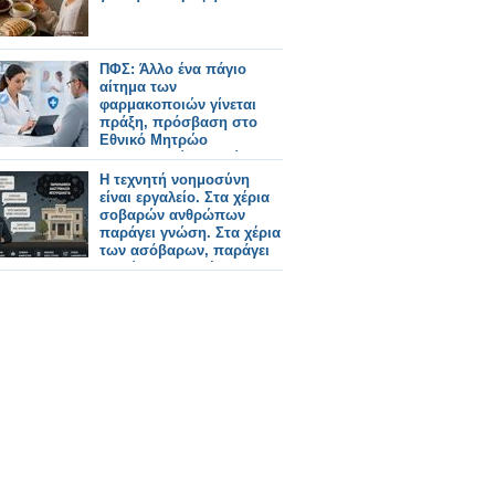
ΠΦΣ: Άλλο ένα πάγιο
αίτημα των
φαρμακοποιών γίνεται
πράξη, πρόσβαση στο
Εθνικό Μητρώο
Εμβολιασμών Ενηλίκων
Η τεχνητή νοημοσύνη
είναι εργαλείο. Στα χέρια
σοβαρών ανθρώπων
παράγει γνώση. Στα χέρια
των ασόβαρων, παράγει
απλώς γυαλισμένη
ανοησία.