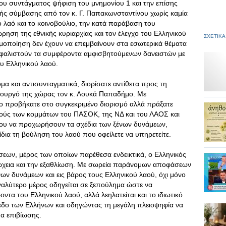
ου συντάγματος ψήφιση του μνημονίου 1 και την επίσης
ς σύμβασης από τον κ. Γ. Παπακωνσταντίνου χωρίς καμία
 λαό και το κοινοβούλιο, την κατά παράβαση του
ρηση της εθνικής κυριαρχίας και τον έλεγχο του Ελληνικού
ΣΧΕΤΙΚΑ
ιμοποίηση δεν έχουν να επεμβαίνουν στα εσωτερικά θέματα
ασφαλιστούν τα συμφέροντα αμφισβητούμενων δανειστών με
υ Ελληνικού λαού.
α και αντισυνταγματικά, διορίσατε αντίθετα προς τη
ουργό της χώρας τον κ
. Λουκά Παπαδήμο. Με
 προβήκατε στο συγκεκριμένο διορισμό αλλά πράξατε
ούς των κομμάτων του ΠΑΣΟΚ, της ΝΔ και του ΛΑΟΣ και
νου να προχωρήσουν τα σχέδια των ξένων δυνάμεων,
ια τη βούληση του λαού που οφείλετε να υπηρετείτε.
ων, μέρος των οποίων παρέθεσα ενδεικτικά, ο Ελληνικός
φτώχεια και την εξαθλίωση. Με σωρεία παράνομων αποφάσεων
νων δυνάμεων και εις βάρος τους Ελληνικού λαού, όχι μόνο
εγαλύτερο μέρος οδηγείται σε ξεπούλημα ώστε να
τα του Ελληνικού λαού, αλλά λεηλατείται και το ιδιωτικό
πεδο των Ελλήνων και οδηγώντας τη μεγάλη πλειοψηφία να
α επιβίωσης.