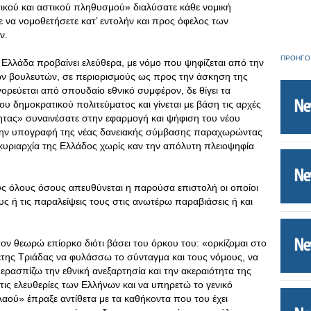
ικού και αστικού πληθυσμού» διαλύσατε κάθε νομική
 να νομοθετήσετε κατ’ εντολήν και προς όφελος των
ν.
ΠΡΟΗΓΟ
λλάδα προβαίνει ελεύθερα, με νόμο που ψηφίζεται από την
ν βουλευτών, σε περιορισμούς ως προς την άσκηση της
ορεύεται από σπουδαίο εθνικό συμφέρον, δε θίγει τα
ου δημοκρατικού πολιτεύματος και γίνεται με βάση τις αρχές
ότητας» συναινέσατε στην εφαρμογή και ψήφιση του νέου
 την υπογραφή της νέας δανειακής σύμβασης παραχωρώντας
 κυριαρχία της Ελλάδος χωρίς καν την απόλυτη πλειοψηφία
ς όλους όσους απευθύνεται η παρούσα επιστολή οι οποίοι
ς ή τις παραλείψεις τους στις ανωτέρω παραβιάσεις ή και
τον θεωρώ επίορκο διότι βάσει του όρκου του: «ορκίζομαι στο
ρετης Τριάδας να φυλάσσω το σύνταγμα και τους νόμους, να
ερασπίζω την εθνική ανεξαρτησία και την ακεραιότητα της
τις ελευθερίες των Ελλήνων και να υπηρετώ το γενικό
αού» έπραξε αντίθετα με τα καθήκοντα που του έχει