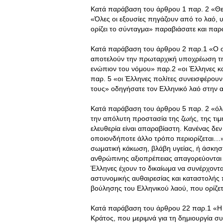
Κατά παράβαση του άρθρου 1 παρ. 2 «Θεμέ
«Όλες οι εξουσίες πηγάζουν από το λαό,
ορίζει το σύνταγμα» παραβιάσατε και παρ
Κατά παράβαση του άρθρου 2 παρ.1 «Ο σ
αποτελούν την πρωταρχική υποχρέωση της 
ενώπιον του νόμου» παρ.2 «οι Έλληνες και
παρ. 5 «οι Έλληνες πολίτες συνεισφέρουν 
τους» οδηγήσατε τον Ελληνικό λαό στην αν
Κατά παράβαση του άρθρου 5 παρ. 2 «όλο
την απόλυτη προστασία της ζωής, της τι
ελευθερία είναι απαραβίαστη. Κανένας δεν
οποιονδήποτε άλλο τρόπο περιορίζεται…»
σωματική κάκωση, βλάβη υγείας, ή άσκησ
ανθρώπινης αξιοπρέπειας απαγορεύονται κ
Έλληνες έχουν το δικαίωμα να συνέρχοντ
αστυνομικής αυθαιρεσίας και καταστολής 
βούλησης του Ελληνικού λαού, που ορίζετ
Κατά παράβαση του άρθρου 22 παρ.1 «Η ε
Κράτος, που μεριμνά για τη δημιουργία 