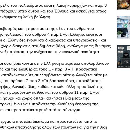
λιο του πολιτεύματος είναι η λαϊκή κυριαρχία» και παρ. 3
 υπάρχουν υπέρ αυτού και του Έθνους και ασκούνται όπως
ακάμψατε τη λαϊκή βούληση.
εβασμός και η προστασία της αξίας του ανθρώπου
πολιτείας» του άρθρου 4 παρ.1 «οι Έλληνες είναι ίσοι
 οι Ελληνίδες έχουν ίσα δικαιώματα και υποχρεώσεις» και
χωρίς διακρίσεις στα δημόσια βάρη, ανάλογα με τις δυνάμεις
αξιοπρέπεια, την ανέχεια και την κοινωνική ανισότητα.
ι όσοι βρίσκονται στην Ελληνική επικράτεια απολαμβάνουν
μής και της ελευθερίας τους…» παρ. 3 « Η προσωπική
 καταδιώκεται ούτε συλλαμβάνεται ούτε φυλακίζεται ούτε με
, του άρθρου 7 παρ.2 «Τα βασανιστήρια, οποιαδήποτε
η ψυχολογικής βίας, καθώς και κάθε άλλη προσβολή της
αι τιμωρούνται» καθώς και του άρθρου 11 παρ. 1 «οι
αι ήσυχα και χωρίς όπλα» ασκήσατε βία μέσω της
προκειμένου να εμποδίσετε την ελεύθερη έκφραση της
αι και προστατεύεται ρητά από το σύνταγμα.
ργασία αποτελεί δικαίωμα και προστατεύεται από το
συνθηκών απασχόλησης όλων των πολιτών και για την ηθική