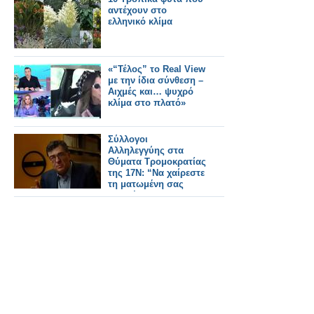
Συμφώνου για το
αντέχουν στο
Κλίμα.
ελληνικό κλίμα
«“Τέλος” το Real View
με την ίδια σύνθεση –
Αιχμές και… ψυχρό
κλίμα στο πλατό»
Σύλλογοι
Αλληλεγγύης στα
Θύματα Τρομοκρατίας
της 17Ν: “Να χαίρεστε
τη ματωμένη σας
τηλεθέαση”