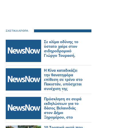
ΣΧΕΤΙΚΑ ΑΡΘΡΑ
Σε κλίμα οδύνης το
ύστατο χαίρε στον
σιδηροδρομικό
Γιώργο Τουρασή.
Η Κίνα καταδικάζει
την θανατηφόρα
επίθεση σε τρένο στο
Πακιστάν, υπόσχεται
συνέχιση της
συνεργασίας της στην
καταπολέμηση της
Πρόσκληση σε σειρά
τρομοκρατίας.
εκδηλώσεων για το
δάσος Βελανιδιάς
στον Δήμο
Ξηρομέρου, στο
πλαίσιο του
Eυρωπαϊκού
10 Τροπικά φυτά που