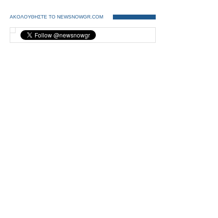
ΑΚΟΛΟΥΘΗΣΤΕ ΤΟ NEWSNOWGR.COM