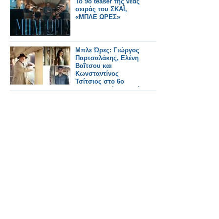
Το 9ο teaser της νέας
σειράς του ΣΚΑΪ,
«ΜΠΛΕ ΩΡΕΣ»
Μπλε Ώρες: Γιώργος
Παρτσαλάκης, Ελένη
Βαΐτσου και
Κωνσταντίνος
Τσίτσιος στο 6ο
teaser της νέας σειράς