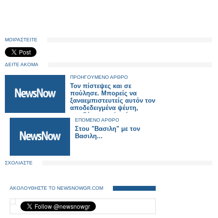
ΜΟΙΡΑΣΤΕΙΤΕ
ΔΕΙΤΕ ΑΚΟΜΑ
ΠΡΟΗΓΟΥΜΕΝΟ ΑΡΘΡΟ
Τον πίστεψες και σε
πούλησε. Μπορείς να
ξαναεμπιστευτείς αυτόν τον
αποδεδειγμένα ψέυτη,
προδότη, πουλημένο,
ΕΠΟΜΕΝΟ ΑΡΘΡΟ
αναξιόπιστο, απατεώνα ?
Στου "Βασιλη" με τον
ΠΟΤΕ ΞΑΝΑ!
Βασιλη...
ΣΧΟΛΙΑΣΤΕ
ΑΚΟΛΟΥΘΗΣΤΕ ΤΟ NEWSNOWGR.COM