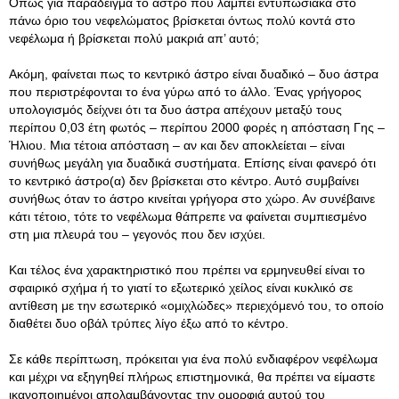
Όπως για παράδειγμα το άστρο που λάμπει εντυπωσιακά στο
πάνω όριο του νεφελώματος βρίσκεται όντως πολύ κοντά στο
νεφέλωμα ή βρίσκεται πολύ μακριά απ’ αυτό;
Ακόμη, φαίνεται πως το κεντρικό άστρο είναι δυαδικό – δυο άστρα
που περιστρέφονται το ένα γύρω από το άλλο. Ένας γρήγορος
υπολογισμός δείχνει ότι τα δυο άστρα απέχουν μεταξύ τους
περίπου 0,03 έτη φωτός – περίπου 2000 φορές η απόσταση Γης –
Ήλιου. Μια τέτοια απόσταση – αν και δεν αποκλείεται – είναι
συνήθως μεγάλη για δυαδικά συστήματα. Επίσης είναι φανερό ότι
το κεντρικό άστρο(α) δεν βρίσκεται στο κέντρο. Αυτό συμβαίνει
συνήθως όταν το άστρο κινείται γρήγορα στο χώρο. Αν συνέβαινε
κάτι τέτοιο, τότε το νεφέλωμα θάπρεπε να φαίνεται συμπιεσμένο
στη μια πλευρά του – γεγονός που δεν ισχύει.
Και τέλος ένα χαρακτηριστικό που πρέπει να ερμηνευθεί είναι το
σφαιρικό σχήμα ή το γιατί το εξωτερικό χείλος είναι κυκλικό σε
αντίθεση με την εσωτερικό «ομιχλώδες» περιεχόμενό του, το οποίο
διαθέτει δυο οβάλ τρύπες λίγο έξω από το κέντρο.
Σε κάθε περίπτωση, πρόκειται για ένα πολύ ενδιαφέρον νεφέλωμα
και μέχρι να εξηγηθεί πλήρως επιστημονικά, θα πρέπει να είμαστε
ικανοποιημένοι απολαμβάνοντας την ομορφιά αυτού του