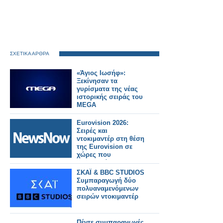
ΣΧΕΤΙΚΑ ΑΡΘΡΑ
«Άγιος Ιωσήφ»:
Ξεκίνησαν τα
γυρίσματα της νέας
ιστορικής σειράς του
MEGA
Eurovision 2026:
Σειρές και
ντοκιμαντέρ στη θέση
της Eurovision σε
χώρες που
μποϋκοτάρουν τον
διαγωνισμό
ΣΚΑΪ & BBC STUDIOS
Συμπαραγωγή δύο
πολυαναμενόμενων
σειρών ντοκιμαντέρ
Πέντε συμπαραγωγές