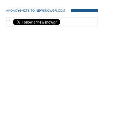
ΑΚΟΛΟΥΘΗΣΤΕ ΤΟ NEWSNOWGR.COM