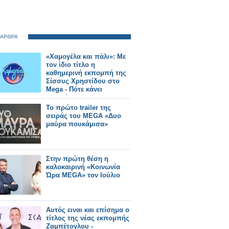
 ΑΡΘΡΑ
«Χαμογέλα και πάλι»: Με
τον ίδιο τίτλο η
καθημερινή εκπομπή της
Σίσσυς Χρηστίδου στο
Mega - Πότε κάνει
πρεμιέρα;
Το πρώτο trailer της
σειράς του MEGA «Δυο
μαύρα πουκάμισα»
Στην πρώτη θέση η
καλοκαιρινή «Κοινωνία
Ώρα MEGA» τον Ιούλιο
Αυτός ειναι και επίσημα ο
τίτλος της νέας εκπομπής
Ζαμπέτογλου -