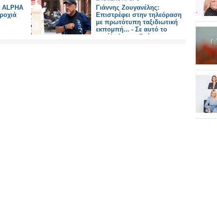
υ ALPHA
Γιάννης Ζουγανέλης:
ροχιά
Επιστρέφει στην τηλεόραση
με πρωτότυπη ταξιδιωτική
εκπομπή... - Σε αυτό το
κανάλι θα τον δούμε