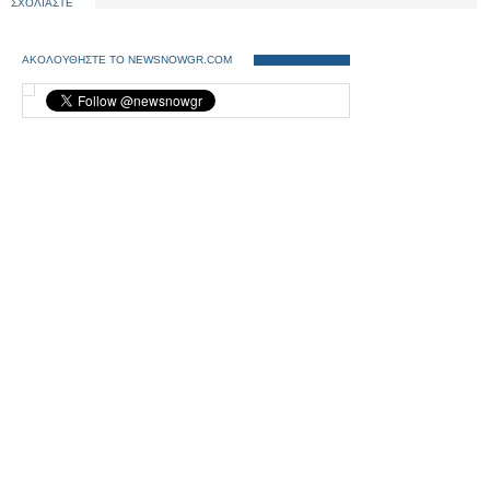
ΣΧΟΛΙΑΣΤΕ
ΑΚΟΛΟΥΘΗΣΤΕ ΤΟ NEWSNOWGR.COM