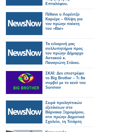
Επταλόφου.
Πέθανε ο Λορέντζο
Καριέρε – Θλίψη για
τον πρώην παίκτη
του «Bar»
Τα ειλικρινή μας
συλλυπητήρια προς
τον πρώην Δήμαρχο
Αστακού κ.
Παναγιώτη Στάικο.
ΣΚΑΪ: Δεν επιστρέφει
το Big Brother – Τι θα
συμβεί με το κενό του
Survivor
Σειρά προληπτικών
εξετάσεων στο
Βάρνακα Ξηρομέρου,
στο πρώην Δημοτικό
Σχολείο, τη Τετάρτη
13/5, από 09:30 έως
14:00.