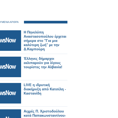
ΥΜΕΝΑ ΑΡΘΡΑ
Η Πηνελόπη
Αναστασοπούλου έρχεται
σήμερα στο "Για μια
καλύτερη ζωή" με την
Δ.Καμπούρη
Έλληνες δήμαρχοι
εκλιπαρούν για λίγους
τουρίστες την Αλβανία!
LIVE η ιδρυτική
διακήρυξη από Κατσέλη -
Καστανίδη
Αιχμές Π. Χριστοδούλου
κατά Παπακωνσταντίνου-