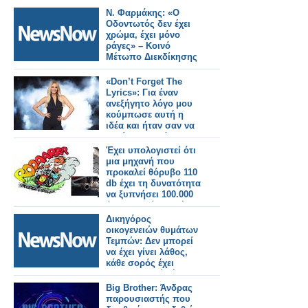
Ν. Φαρμάκης: «Ο
Οδοντωτός δεν έχει
χρώμα, έχει μόνο
ράγες» – Κοινό
Μέτωπο Διεκδίκησης
«Don’t Forget The
Lyrics»: Για έναν
ανεξήγητο λόγο μου
κούμπωσε αυτή η
ιδέα και ήταν σαν να
το είχα ξανακάνει...
Έχει υπολογιστεί ότι
μια μηχανή που
προκαλεί θόρυβο 110
db έχει τη δυνατότητα
να ξυπνήσει 100.000
άτομα περίπου μέχρι
να διασχίσει όλη την
Δικηγόρος
Πατησίων!
οικογενειών θυμάτων
Τεμπών: Δεν μπορεί
να έχει γίνει λάθος,
κάθε σορός έχει
ταυτοποιηθεί μέσω
DNA
Big Brother: Άνδρας
παρουσιαστής που