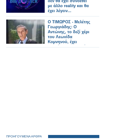
δεν θα έχει συνδεθεί
με άλλο reality και θα
έχει λέγειν...
Ο ΤΙΜΩΡΟΣ - Μελέτης
Γεωργιάδης: Ο
Αντώνης, το δεξί χέρι
του Λεωνίδα
Κομνηνού, έχει
τραβήξει τη σκανδάλη
και έχει κουκουλώσει
σκάνδαλα !
ΠΡΟΗΓΟΥΜΕΝΑ ΑΡΘΡΑ