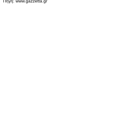
Πηγή: www.gazzetta.gr