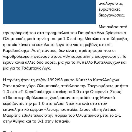
ανάλογο στις
ευρωπαϊκές
διοργανώσεις.
Μια ανάσα από
την πρόκρισή του στα προημιτελικά του Γιουρόπα Λιγκ βρίσκεται ο
Ολυμπιακός μετά τη νίκη του με 1-0 επί της Μέταλιστ στο Χάρκοβο,
η οποία κάνει πιο εύκολο το έργο του για τη ρεβάνς στο «Γ.
Καραϊσκάκης». Αυτή πάντως, δεν είναι η πρώτη φορά που οι
«ερυθρόλευκοι» φτάνουν στους «8» ευρωπαϊκής διοργάνωσης. Το
έχουν κάνει άλλες δύο δορές, μία για το Κύπελλο Κυπελλούχων και
μία για το Τσάμπιονς Λιγκ.
Η πρώτη ήταν τη σεζόν 1992/93 για το Κύπελλο Κυπελλούχων.
Στον πρώτο γύρο Ολυμπιακός απέκλεισε την Τσερνομόρετς με ήττα
1-0 στο «Γ. Καραϊσκάκης» και νίκη με 3-0 στην Ουκρανία. Στους
«16» οι «ερυθρόλευκοι», ξεπέρασαν το εμπόδιο της Μονακό
κερδίζοντάς την με 1-0 στο «Λουί Ντε» και ενώ στο στον
επαναληπτικό έφεραν «λευκή» ισοπαλία. Στους «8» η Ατέτικο
Μαδρίτης έβαλε τέλος στην πορεία του Ολυμπιακού μετά το 1-1
στην Αθήνα και το 3-1 στην Ισπανία.