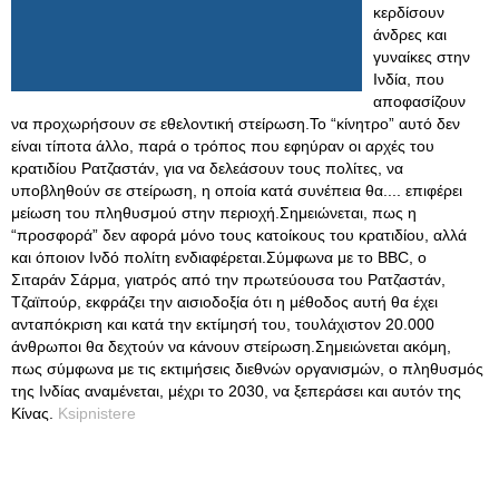
κερδίσουν
άνδρες και
γυναίκες στην
Ινδία, που
αποφασίζουν
να προχωρήσουν σε εθελοντική στείρωση.Το “κίνητρο” αυτό δεν
είναι τίποτα άλλο, παρά ο τρόπος που εφηύραν οι αρχές του
κρατιδίου Ρατζαστάν, για να δελεάσουν τους πολίτες, να
υποβληθούν σε στείρωση, η οποία κατά συνέπεια θα.... επιφέρει
μείωση του πληθυσμού στην περιοχή.Σημειώνεται, πως η
“προσφορά” δεν αφορά μόνο τους κατοίκους του κρατιδίου, αλλά
και όποιον Ινδό πολίτη ενδιαφέρεται.Σύμφωνα με το BBC, o
Σιταράν Σάρμα, γιατρός από την πρωτεύουσα του Ρατζαστάν,
Τζαϊπούρ, εκφράζει την αισιοδοξία ότι η μέθοδος αυτή θα έχει
ανταπόκριση και κατά την εκτίμησή του, τουλάχιστον 20.000
άνθρωποι θα δεχτούν να κάνουν στείρωση.Σημειώνεται ακόμη,
πως σύμφωνα με τις εκτιμήσεις διεθνών οργανισμών, ο πληθυσμός
της Ινδίας αναμένεται, μέχρι το 2030, να ξεπεράσει και αυτόν της
Κίνας.
Ksipnistere