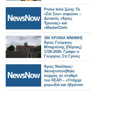
Prime time ζώνη: Το
«Σόι Σου» σαρώνει –
Δυνατός «Άγιος
Έρωτας» και
«MasterChef»
300 ΧΡΟΝΙΑ ΜΝΗΜΗΣ
Άγιος Γεώργιος
Μπαμπίνης (Πόρτας)
1726-2026- Γράφει ο
Γεώργιος Σπ.Γρίνος
Άγιος Νικόλαος:
Ακινητοποιήθηκε
συρμός σε σταθμό
του ΗΣΑΠ – «Υπήρχε
μυρωδιά και έβγαιναν
καπνοί»
καταγγέλλουν
επιβάτες