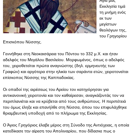
Αγία μας
Εκκλησία τιμά
τη μνήμη ενός
εκ των
μεγίστων
θεολόγων της,
του Γρηγορίου
Επισκόπου Νύσσης.
Γεννήθηκε στη Νεοκαισάρεια του Πόντου το 332 μ.Χ. και ήταν
αδελφός του Μεγάλου Βασιλείου. Μορφωμένος, όπως ο αδελφός
του, χειροθετείται πρώτα αναγνώστης (δηλ. ερμηνευτής των
Γραφών) και αργότερα στην ηλικία των σαράντα ετών, χειροτονείται
επίσκοπος Νύσσης της Καππαδοκίας.
Οι οπαδοί της αιρέσεως του Αρείου τον κατηγόρησαν για
αντικανονική χειροτονία και τον καθαίρεσαν, αναγκάζοντάς τον να
περιπλανιέται και να κρύβεται από τους ανθρώπους. Η περιπέτειά
του όμως έληξε και επανήλθε στη Νύσσα, όπου του επιφυλάχθηκε
θριαμβευτική υποδοχή από το πλήρωμα της Εκκλησίας.
Ο Άγιος Γρηγόριος έλαβε μέρος στη Σύνοδο της Αντιόχειας, η οποία
κατεδίκασε την αίρεση του Απολιναρίου, που δίδασκε πως ο