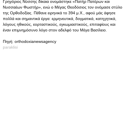
Γρηγόριος Νύσσης δίκαια ονομάστηκε «Πατήρ Πατέρων και
Νυσσαέων Φωστήρ», ενώ ο Μέγας Θεοδόσιος τον ονόμασε στύλο
της Ορθοδοξίας. Πέθανε ειρηνικά το 394 μ.Χ., αφού μάς άφησε
πολλά και σημαντικά έργα: ερμηνευτικά, δογματικά, κατηχητικά,
λόγους ηθικούς, εορταστικούς, εγκωμιαστικούς, επιταφίους και
έναν επιμνημόσυνο λόγο στον αδελφό του Μέγα Βασίλειο.
Πηγή: orthodoxianewsagency
paraklisi