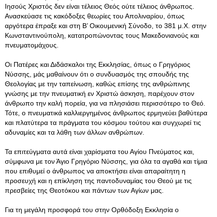
Ιησούς Χριστός δεν είναι τέλειος Θεός ούτε τέλειος άνθρωπος.
Ανασκεύασε τις κακόδοξες θεωρίες του Απολιναρίου, όπως
αργότερα έπραξε και στη Β’ Οικουμενική Σύνοδο, το 381 μ.Χ. στην
Κωνσταντινούπολη, κατατροπώνοντας τους Μακεδονιανούς και
πνευματομάχους.
Οι Πατέρες και Διδάσκαλοι της Εκκλησίας, όπως ο Γρηγόριος
Νύσσης, μάς μαθαίνουν ότι ο συνδυασμός της σπουδής της
Θεολογίας με την ταπείνωση, καθώς επίσης της ανθρώπινης
γνώσης με την πνευματική εν Χριστώ άσκηση, παρέχουν στον
άνθρωπο την καλή πορεία, για να πλησιάσει περισσότερο το Θεό.
Τότε, ο πνευματικά καλλιεργημένος άνθρωπος ερμηνεύει βαθύτερα
και πλατύτερα τα πράγματα του κόσμου τούτου και συγχωρεί τις
αδυναμίες και τα λάθη των άλλων ανθρώπων.
Τα επιτεύγματα αυτά είναι χαρίσματα του Αγίου Πνεύματος και,
σύμφωνα με τον Άγιο Γρηγόριο Νύσσης, για όλα τα αγαθά και τίμια
που επιθυμεί ο άνθρωπος να αποκτήσει είναι απαραίτητη η
προσευχή και η επίκληση της παντοδυναμίας του Θεού με τις
πρεσβείες της Θεοτόκου και πάντων των Αγίων μας.
Για τη μεγάλη προσφορά του στην Ορθόδοξη Εκκλησία ο