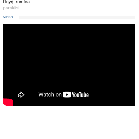
Πηγή: romfea
paraklisi
VIDEO