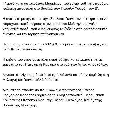
Γι' αυτό και ο αυτοκράτωρ Μαυρίκιος, του εμπιστεύθηκε σπουδαία
πολιτική αποστολή στο βασιλιά των Περσών Χοσρόη τον Β'.
Η επιτυχία, με την οποία την εξετέλεσε, έκανε τον αυτοκράτορα να
παραχωρεί κατά καιρούς στον επίσκοπο Μελιτηνης μεγάλα
χρηματικά ποσά, που ο Δομετιανός τα ξόδευε στις εκκλησιαστικές
ανάγκες και την ίδρυση πτωχοκομείων.
Πέθανε τον Ιανουάριο του 602 μ.Χ., σε μια από τις επισκέψεις του
στην Κωνσταντινούπολη.
Η κηδεία του έγινε με μεγάλη επισημότητα και ενταφιάσθηκε με
τιμές από τον Πατριάρχη Κυριακό στο ναό των Αγίων Αποστόλων.
Λέγεται, ότι λίγο καιρό μετά, το ιερό λείψανο αυτού ανεκομίσθη στη
Μελιτηνή και έκανε πολλά θαύματα.
Ακούστε το απολυτίκιο που ψάλλει ο πρωτοπρεσβύτερος
Γρήγοριος Καραλής εφημέριος του Μητροπολιτικού Ιερού Ναού
Κοιμήσεως Θεοτόκου Ναούσης Πάρου, Θεολόγος, Καθηγητής
Βυζαντινής Μουσικής.