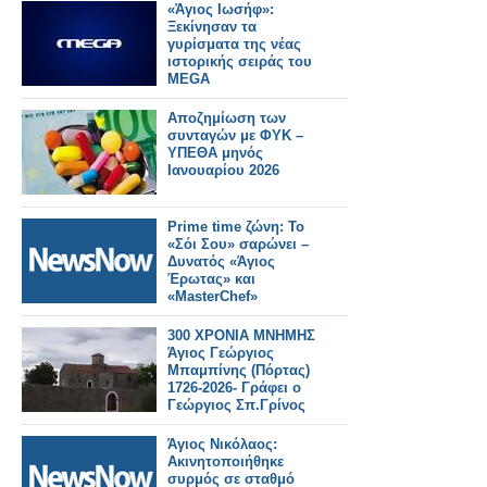
«Άγιος Ιωσήφ»:
Ξεκίνησαν τα
γυρίσματα της νέας
ιστορικής σειράς του
MEGA
Αποζημίωση των
συνταγών με ΦΥΚ –
ΥΠΕΘΑ μηνός
Ιανουαρίου 2026
Prime time ζώνη: Το
«Σόι Σου» σαρώνει –
Δυνατός «Άγιος
Έρωτας» και
«MasterChef»
300 ΧΡΟΝΙΑ ΜΝΗΜΗΣ
Άγιος Γεώργιος
Μπαμπίνης (Πόρτας)
1726-2026- Γράφει ο
Γεώργιος Σπ.Γρίνος
Άγιος Νικόλαος:
Ακινητοποιήθηκε
συρμός σε σταθμό