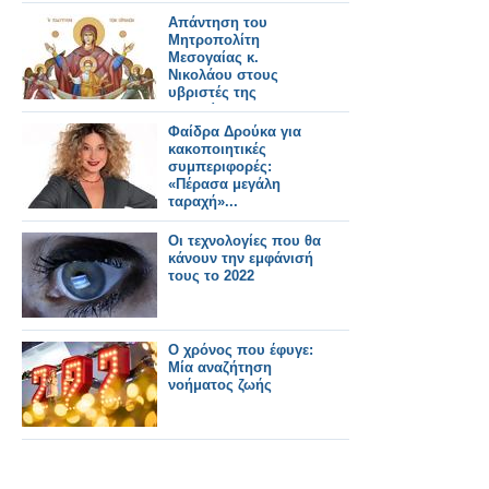
Ψυχολόγους,
Ψυχιάτρους και
Απάντηση του
Νευρολόγους
Μητροπολίτη
Μεσογαίας κ.
Νικολάου στους
υβριστές της
Παναγίας
Φαίδρα Δρούκα για
κακοποιητικές
συμπεριφορές:
«Πέρασα μεγάλη
ταραχή»...
Οι τεχνολογίες που θα
κάνουν την εμφάνισή
τους το 2022
Ο χρόνος που έφυγε:
Μία αναζήτηση
νοήματος ζωής